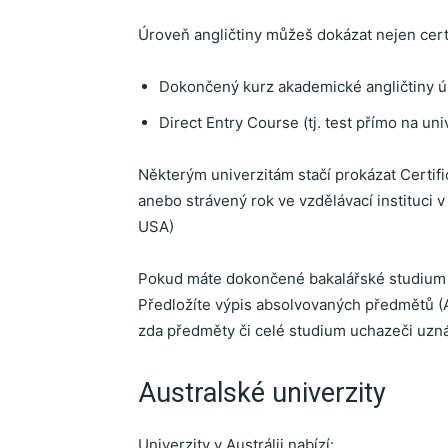
Úroveň angličtiny můžeš dokázat nejen certi
l
Dokončený kurz akademické angličtiny ú
Direct Entry Course (tj. test přímo na uni
s
Některým univerzitám stačí prokázat Certifica
anebo strávený rok ve vzdělávací instituci v 
USA)
a
Pokud máte dokončené bakalářské studium v
Předložíte výpis absolvovaných předmětů (A
zda předměty či celé studium uchazeči uzná
p
Australské univerzity
Univerzity v Austrálii nabízí: