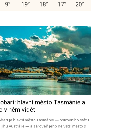
9
°
19
°
18
°
17
°
20
°
obart: hlavní město Tasmánie a
o v něm vidět
bart je hlavní město Tasmánie — ostrovního státu
 jihu Austrálie — a zároveň jeho největší město s