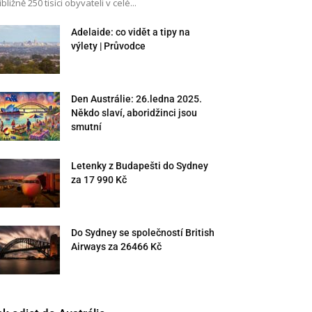
ibližně 250 tisíci obyvateli v celé...
Adelaide: co vidět a tipy na
výlety | Průvodce
Den Austrálie: 26.ledna 2025.
Někdo slaví, aboridžinci jsou
smutní
Letenky z Budapešti do Sydney
za 17 990 Kč
Do Sydney se společností British
Airways za 26466 Kč