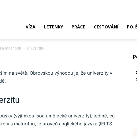
ak
VÍZA
LETENKY
PRÁCE
CESTOVÁNÍ
POJI
ti a možnosti
Univerzity
o
P
lepším na světě. Obrovskou výhodou je, že univerzity v
dě.
ustrálie?
erzitu
oušky (výjimkou jsou umělecké univerzity), jediné, co
íza,
oly s maturitou, je úroveň anglického jazyka (IELTS