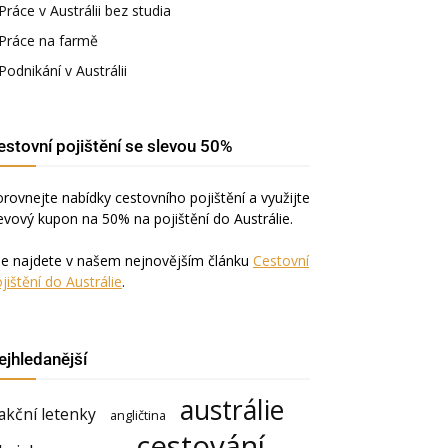
Práce v Austrálii bez studia
Práce na farmě
Podnikání v Austrálii
estovní pojištění se slevou 50%
rovnejte nabídky cestovního pojištění a využijte
evový kupon na 50% na pojištění do Austrálie.
še najdete v našem nejnovějším článku
Cestovní
jištění do Austrálie
.
ejhledanější
austrálie
akční letenky
angličtina
cestování