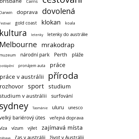
brisbane
Cairns
dovolená
doprava
Darwin
klokan
gold coast
koala
festival
kultura
letenky do austrálie
letenky
Melbourne
mrakodrap
Perth
národní park
pláže
muzeum
práce
pronájem auta
potápění
příroda
práce v austrálii
sport
rozhovor
studium
studium v austrálii
surfování
sydney
uluru
unesco
Tasmánie
velký bariérový útes
veřejná doprava
zajímavá místa
víza
vízum
výlet
čas v austrálii
život v Austrálii
zábava