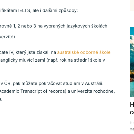
fikátem IELTS, ale i dalšími způsoby:
etenky,
rovně 1, 2 nebo 3 na vybraných jazykových školách
verzitě)
tudium
te IV, který jste získali na
australské odborné škole
anglicky mluvící zemi (např. rok na střední škole v
 ČR, pak můžete pokračovat studiem v Austrálii.
cademic Transcript of records) a univerzita rozhodne,
.
H
ráce
c
Ho
na