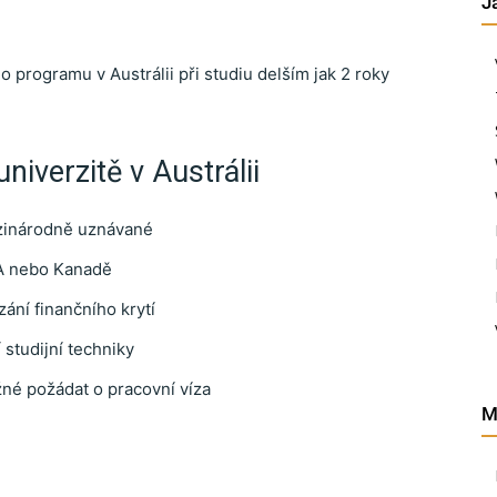
J
programu v Austrálii při studiu delším jak 2 roky
iverzitě v Austrálii
mezinárodně uznávané
SA nebo Kanadě
ání finančního krytí
 studijní techniky
žné požádat o pracovní víza
M