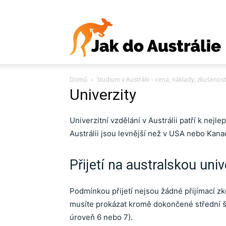
J
Domů
Studium v Austrálii – cena, náklady, zkušenos
d
Univerzity
Univerzitní vzdělání v Austrálii patří k nej
Austrálii jsou levnější než v USA nebo Kana
A
Přijetí na australskou univ
Podmínkou přijetí nejsou žádné přijímací zk
V
musíte prokázat kromě dokončené střední šk
úroveň 6 nebo 7).