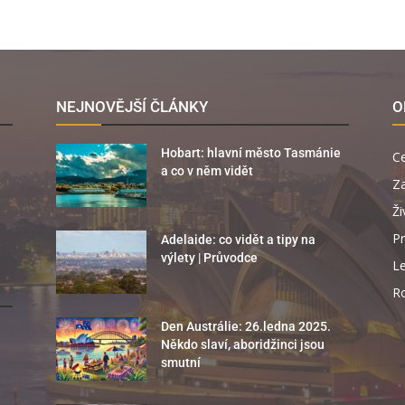
NEJNOVĚJŠÍ ČLÁNKY
O
Hobart: hlavní město Tasmánie
C
a co v něm vidět
Za
Ži
Pr
Adelaide: co vidět a tipy na
výlety | Průvodce
Le
R
Den Austrálie: 26.ledna 2025.
Někdo slaví, aboridžinci jsou
smutní