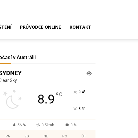
ŠTĚNÍ
PRŮVODCE ONLINE
KONTAKT
očasí v Austrálii
SYDNEY
Clear Sky
°
9.4
°
C
8.9
°
8.5
56 %
3.5kmh
0 %
PÁ
SO
NE
PO
ÚT