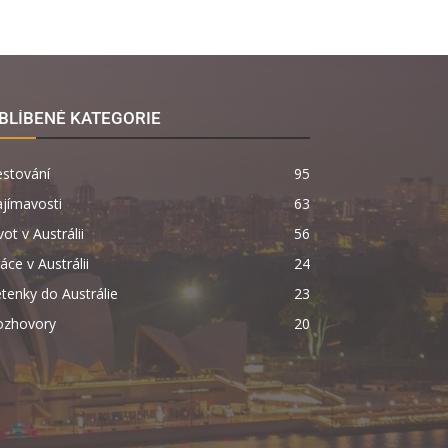
BLÍBENÉ KATEGORIE
estování
95
jímavosti
63
vot v Austrálii
56
áce v Austrálii
24
tenky do Austrálie
23
ozhovory
20