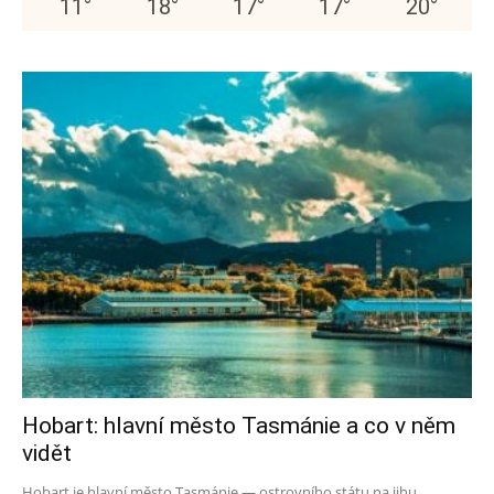
11
°
18
°
17
°
17
°
20
°
Hobart: hlavní město Tasmánie a co v něm
vidět
Hobart je hlavní město Tasmánie — ostrovního státu na jihu