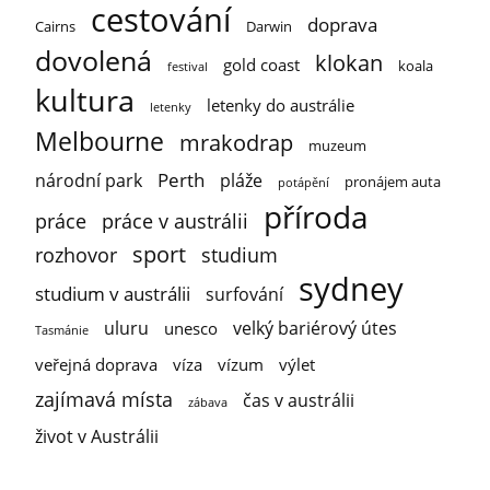
cestování
doprava
Cairns
Darwin
dovolená
klokan
gold coast
koala
festival
kultura
letenky do austrálie
letenky
Melbourne
mrakodrap
muzeum
Perth
národní park
pláže
pronájem auta
potápění
příroda
práce
práce v austrálii
sport
rozhovor
studium
sydney
studium v austrálii
surfování
uluru
velký bariérový útes
unesco
Tasmánie
veřejná doprava
víza
vízum
výlet
zajímavá místa
čas v austrálii
zábava
život v Austrálii