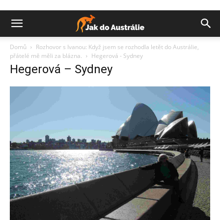
Domů
Rozhovor s Ivanou: Když jsem se rozhodla letět do Austrálie,
přátelé mě měli za blázna.
Hegerová - Sydney
Hegerová – Sydney