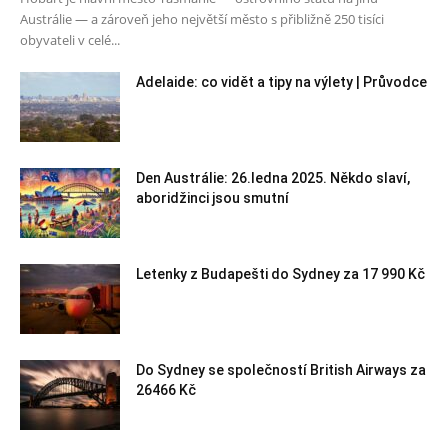
Austrálie — a zároveň jeho největší město s přibližně 250 tisíci
obyvateli v celé...
Adelaide: co vidět a tipy na výlety | Průvodce
Den Austrálie: 26.ledna 2025. Někdo slaví,
aboridžinci jsou smutní
Letenky z Budapešti do Sydney za 17 990 Kč
Do Sydney se společností British Airways za
26466 Kč