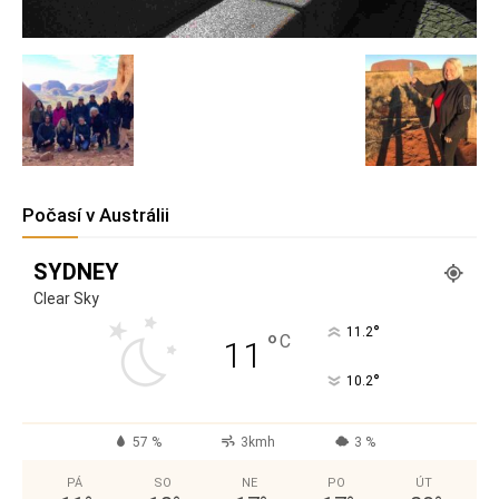
Počasí v Austrálii
SYDNEY
Clear Sky
°
11.2
°
C
11
°
10.2
57 %
3kmh
3 %
PÁ
SO
NE
PO
ÚT