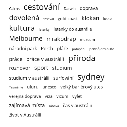
cestování
doprava
Cairns
Darwin
dovolená
klokan
gold coast
koala
festival
kultura
letenky do austrálie
letenky
Melbourne
mrakodrap
muzeum
Perth
národní park
pláže
pronájem auta
potápění
příroda
práce
práce v austrálii
sport
rozhovor
studium
sydney
studium v austrálii
surfování
uluru
velký bariérový útes
unesco
Tasmánie
veřejná doprava
víza
vízum
výlet
zajímavá místa
čas v austrálii
zábava
život v Austrálii