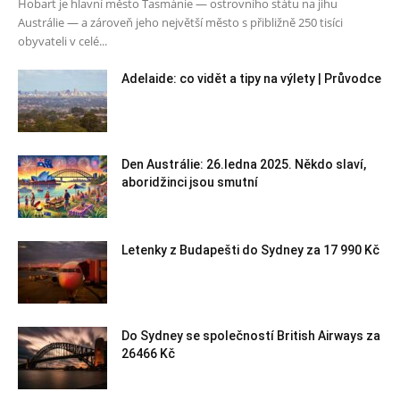
Hobart je hlavní město Tasmánie — ostrovního státu na jihu
Austrálie — a zároveň jeho největší město s přibližně 250 tisíci
obyvateli v celé...
Adelaide: co vidět a tipy na výlety | Průvodce
Den Austrálie: 26.ledna 2025. Někdo slaví,
aboridžinci jsou smutní
Letenky z Budapešti do Sydney za 17 990 Kč
Do Sydney se společností British Airways za
26466 Kč