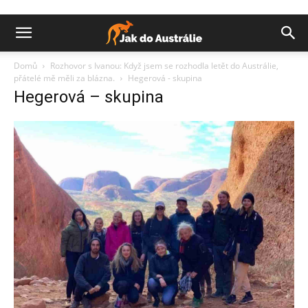
Domů
Rozhovor s Ivanou: Když jsem se rozhodla letět do Austrálie,
přátelé mě měli za blázna.
Hegerová - skupina
Hegerová – skupina