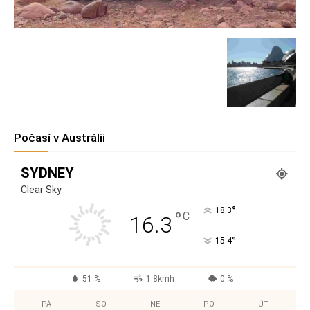
Počasí v Austrálii
SYDNEY
Clear Sky
°
18.3
°
C
16.3
°
15.4
51 %
1.8kmh
0 %
PÁ
SO
NE
PO
ÚT