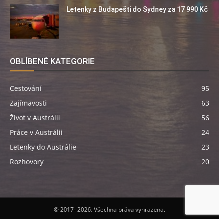
Letenky z Budapešti do Sydney za 17 990 Kč
OBLÍBENÉ KATEGORIE
Cestování
95
Zajímavosti
63
Život v Austrálii
56
Práce v Austrálii
24
Letenky do Austrálie
23
Rozhovory
20
© 2017- 2026. Všechna práva vyhrazena.