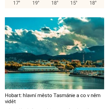
17
°
19
°
18
°
15
°
18
°
Hobart: hlavní město Tasmánie a co v něm
vidět