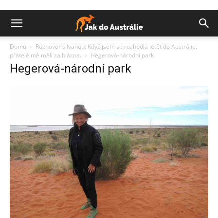
Domů
Rozhovor s Ivanou: Když jsem se rozhodla letět do Austrálie,
přátelé mě měli za blázna.
Hegerová-národní park
Hegerová-národní park