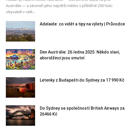
Austrálie — a zároveň jeho největší město s přibližně 250 tisíci
obyvateli v celé...
Adelaide: co vidět a tipy na výlety | Průvodce
Den Austrálie: 26.ledna 2025. Někdo slaví,
aboridžinci jsou smutní
Letenky z Budapešti do Sydney za 17 990 Kč
Do Sydney se společností British Airways za
26466 Kč