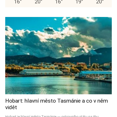
16
°
20
°
16
°
19
°
20
°
Hobart: hlavní město Tasmánie a co v něm
vidět
Hobart je hlavní město Tasmánie — ostrovního státu na jihu