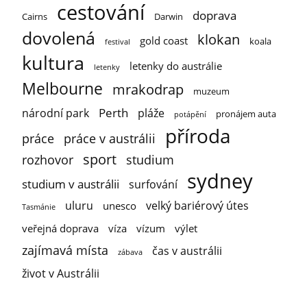
cestování
doprava
Cairns
Darwin
dovolená
klokan
gold coast
koala
festival
kultura
letenky do austrálie
letenky
Melbourne
mrakodrap
muzeum
Perth
národní park
pláže
pronájem auta
potápění
příroda
práce
práce v austrálii
sport
rozhovor
studium
sydney
studium v austrálii
surfování
uluru
velký bariérový útes
unesco
Tasmánie
veřejná doprava
víza
vízum
výlet
zajímavá místa
čas v austrálii
zábava
život v Austrálii