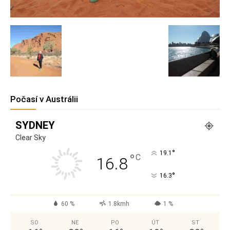
Počasí v Austrálii
SYDNEY
Clear Sky
°
19.1
°
C
16.8
°
16.3
60 %
1.8kmh
1 %
SO
NE
PO
ÚT
ST