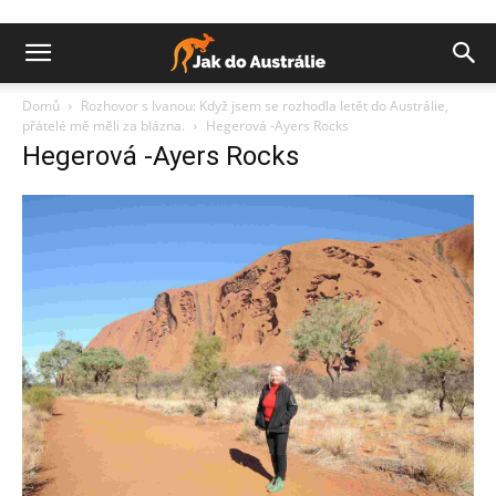
Domů
Rozhovor s Ivanou: Když jsem se rozhodla letět do Austrálie,
přátelé mě měli za blázna.
Hegerová -Ayers Rocks
Hegerová -Ayers Rocks