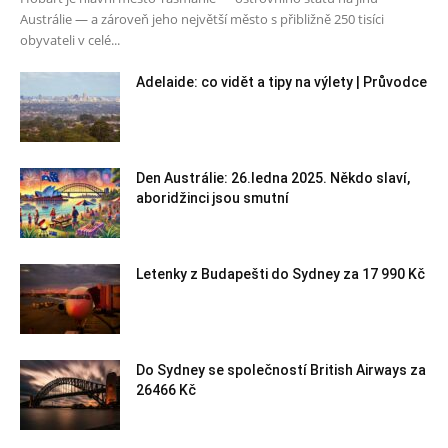
Austrálie — a zároveň jeho největší město s přibližně 250 tisíci
obyvateli v celé...
Adelaide: co vidět a tipy na výlety | Průvodce
Den Austrálie: 26.ledna 2025. Někdo slaví,
aboridžinci jsou smutní
Letenky z Budapešti do Sydney za 17 990 Kč
Do Sydney se společností British Airways za
26466 Kč