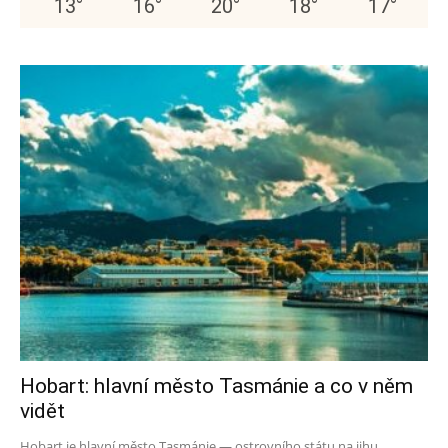
13
°
16
°
20
°
18
°
17
°
Hobart: hlavní město Tasmánie a co v něm
vidět
Hobart je hlavní město Tasmánie — ostrovního státu na jihu