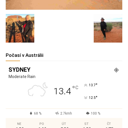
Počasí v Austrálii
SYDNEY
Moderate Rain
°
13.7
°
C
13.4
°
12.5
68 %
2.7kmh
100 %
NE
PO
ÚT
ST
ČT