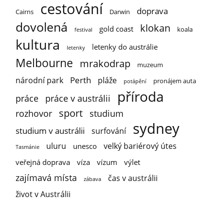
cestování
doprava
Cairns
Darwin
dovolená
klokan
gold coast
koala
festival
kultura
letenky do austrálie
letenky
Melbourne
mrakodrap
muzeum
Perth
národní park
pláže
pronájem auta
potápění
příroda
práce
práce v austrálii
sport
rozhovor
studium
sydney
studium v austrálii
surfování
uluru
velký bariérový útes
unesco
Tasmánie
veřejná doprava
víza
vízum
výlet
zajímavá místa
čas v austrálii
zábava
život v Austrálii