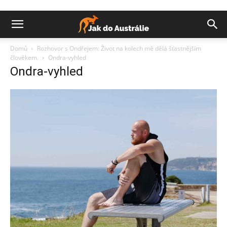
Domů
Rozhovor s Ondřejem: Život na kolech mě dělá šťastnějším
člověkem.
Ondra-vyhled
Ondra-vyhled