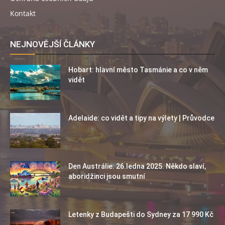
Kontakt
NEJNOVĚJŠÍ ČLÁNKY
Hobart: hlavní město Tasmánie a co v něm
vidět
Adelaide: co vidět a tipy na výlety | Průvodce
Den Austrálie: 26.ledna 2025. Někdo slaví,
aboridžinci jsou smutní
Letenky z Budapešti do Sydney za 17 990 Kč