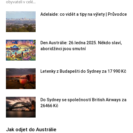
obyvateli v celé...
Adelaide: co vidět a tipy na výlety | Průvodce
Den Austrálie: 26.ledna 2025. Někdo slaví,
aboridžinci jsou smutní
Letenky z Budapešti do Sydney za 17 990 Kč
Do Sydney se společností British Airways za
26466 Kč
Jak odjet do Austrálie