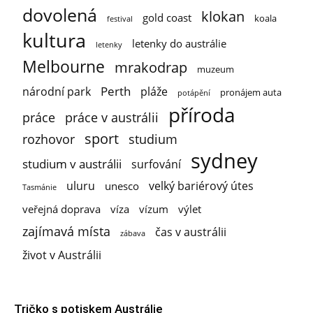
dovolená
klokan
gold coast
koala
festival
kultura
letenky do austrálie
letenky
Melbourne
mrakodrap
muzeum
Perth
národní park
pláže
pronájem auta
potápění
příroda
práce
práce v austrálii
sport
rozhovor
studium
sydney
studium v austrálii
surfování
uluru
velký bariérový útes
unesco
Tasmánie
veřejná doprava
víza
vízum
výlet
zajímavá místa
čas v austrálii
zábava
život v Austrálii
Tričko s potiskem Austrálie