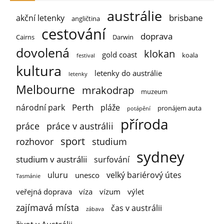
austrálie
brisbane
akční letenky
angličtina
cestování
doprava
Cairns
Darwin
dovolená
klokan
gold coast
koala
festival
kultura
letenky do austrálie
letenky
Melbourne
mrakodrap
muzeum
Perth
národní park
pláže
pronájem auta
potápění
příroda
práce
práce v austrálii
sport
rozhovor
studium
sydney
studium v austrálii
surfování
uluru
velký bariérový útes
unesco
Tasmánie
veřejná doprava
víza
vízum
výlet
zajímavá místa
čas v austrálii
zábava