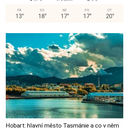
PÁ
SO
NE
PO
ÚT
13
°
18
°
17
°
17
°
20
°
Hobart: hlavní město Tasmánie a co v něm