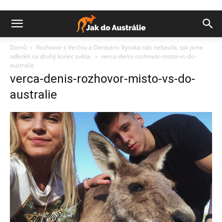
Domů
Rozhovor s Verčou a Denisem: Vysoká nás nebavila, tak jsme
odletěli na druhý konec světa.
verca-denis-rozhovor-misto-vs-do-
australie
verca-denis-rozhovor-misto-vs-do-
australie