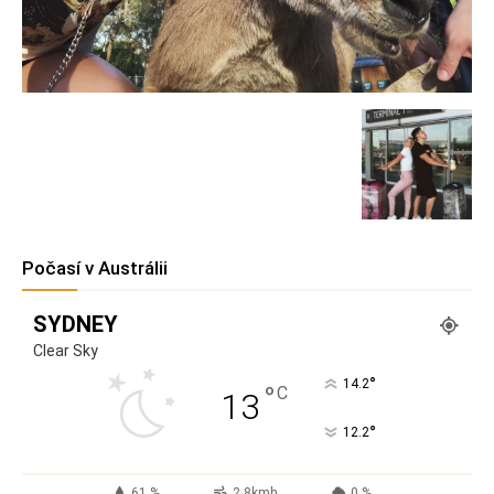
Počasí v Austrálii
SYDNEY
Clear Sky
°
14.2
°
C
13
°
12.2
61 %
2.8kmh
0 %