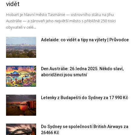
vidět
Hobart je hlavní město Tasmánie — ostrovního státu na jihu
Austrálie — a zároveň jeho největší město s přibližně 250 tisíci
obyvateli v celé...
Adelaide: co vidět a tipy na výlety | Průvodce
Den Austrálie: 26.ledna 2025. Někdo slaví,
aboridžinci jsou smutní
Letenky z Budapešti do Sydney za 17 990 Kč
Do Sydney se společností British Airways za
26466 Kč