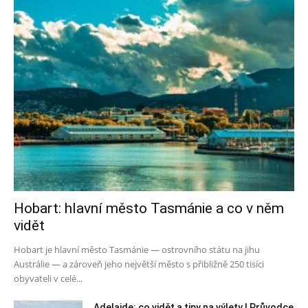
Hobart: hlavní město Tasmánie a co v něm
vidět
Hobart je hlavní město Tasmánie — ostrovního státu na jihu
Austrálie — a zároveň jeho největší město s přibližně 250 tisíci
obyvateli v celé...
Adelaide: co vidět a tipy na výlety | Průvodce