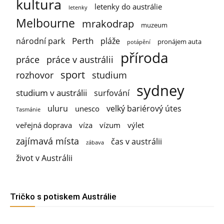
kultura
letenky do austrálie
letenky
Melbourne
mrakodrap
muzeum
Perth
národní park
pláže
pronájem auta
potápění
příroda
práce
práce v austrálii
sport
rozhovor
studium
sydney
studium v austrálii
surfování
uluru
velký bariérový útes
unesco
Tasmánie
veřejná doprava
víza
vízum
výlet
zajímavá místa
čas v austrálii
zábava
život v Austrálii
Tričko s potiskem Austrálie