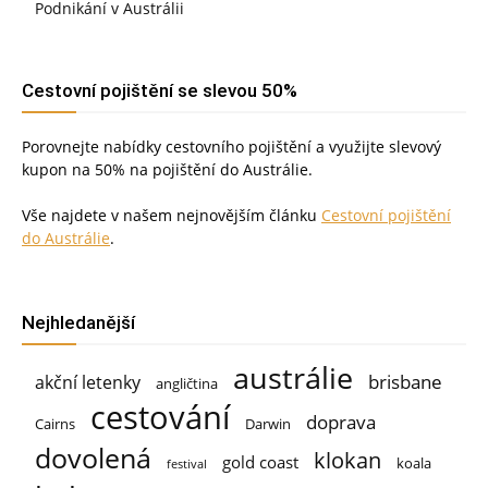
Podnikání v Austrálii
Cestovní pojištění se slevou 50%
Porovnejte nabídky cestovního pojištění a využijte slevový
kupon na 50% na pojištění do Austrálie.
Vše najdete v našem nejnovějším článku
Cestovní pojištění
do Austrálie
.
Nejhledanější
austrálie
brisbane
akční letenky
angličtina
cestování
doprava
Cairns
Darwin
dovolená
klokan
gold coast
koala
festival