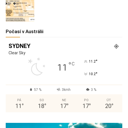
Počasí v Austrálii
SYDNEY
Clear Sky
°
11.2
°
C
11
°
10.2
57 %
3kmh
3 %
PÁ
SO
NE
PO
ÚT
11
°
18
°
17
°
17
°
20
°