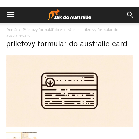
Domů
Příletový formulář do Austrálie
priletovy-formular-do-
australie-card
priletovy-formular-do-australie-card