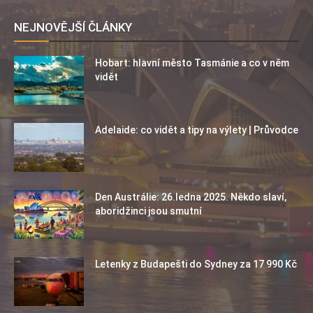
NEJNOVĚJŠÍ ČLÁNKY
Hobart: hlavní město Tasmánie a co v něm
vidět
Adelaide: co vidět a tipy na výlety | Průvodce
Den Austrálie: 26.ledna 2025. Někdo slaví,
aboridžinci jsou smutní
Letenky z Budapešti do Sydney za 17 990 Kč