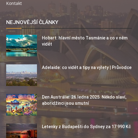
Kontakt
NEJNOVĚJŠÍ ČLÁNKY
Hobart: hlavní město Tasmánie a co v něm
vidět
Adelaide: co vidět a tipy na výlety | Průvodce
Den Austrálie: 26.ledna 2025. Někdo slaví,
aboridžinci jsou smutní
Letenky z Budapešti do Sydney za 17 990 Kč