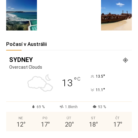
Počasí v Austrálii
SYDNEY
Overcast Clouds
°
13.5
°
C
13
°
11.1
69 %
1.8kmh
93 %
NE
PO
ÚT
ST
ČT
12
°
17
°
20
°
18
°
17
°