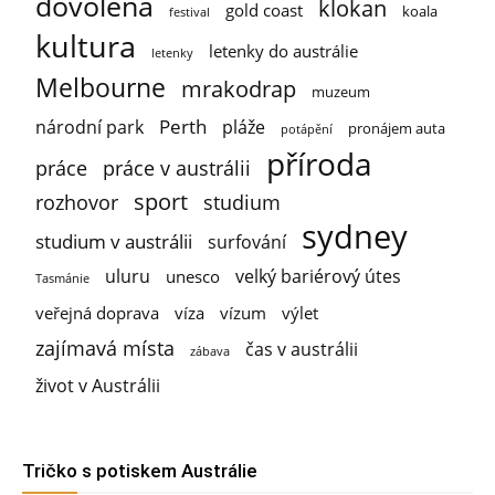
dovolená
klokan
gold coast
koala
festival
kultura
letenky do austrálie
letenky
Melbourne
mrakodrap
muzeum
Perth
národní park
pláže
pronájem auta
potápění
příroda
práce
práce v austrálii
sport
rozhovor
studium
sydney
studium v austrálii
surfování
uluru
velký bariérový útes
unesco
Tasmánie
veřejná doprava
víza
vízum
výlet
zajímavá místa
čas v austrálii
zábava
život v Austrálii
Tričko s potiskem Austrálie