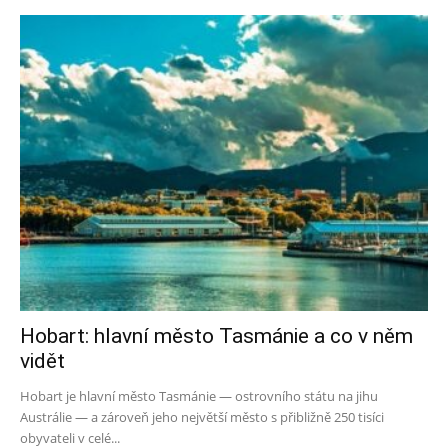
Hobart: hlavní město Tasmánie a co v něm
vidět
Hobart je hlavní město Tasmánie — ostrovního státu na jihu
Austrálie — a zároveň jeho největší město s přibližně 250 tisíci
obyvateli v celé...