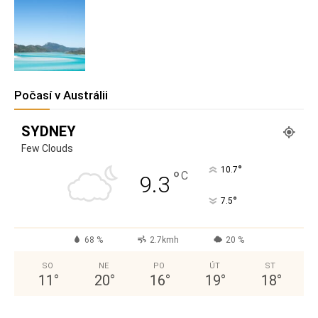
Počasí v Austrálii
SYDNEY
Few Clouds
°
10.7
°
C
9.3
°
7.5
68 %
2.7kmh
20 %
SO
NE
PO
ÚT
ST
11
°
20
°
16
°
19
°
18
°