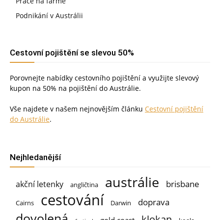
Práce na farmě
Podnikání v Austrálii
Cestovní pojištění se slevou 50%
Porovnejte nabídky cestovního pojištění a využijte slevový
kupon na 50% na pojištění do Austrálie.
Vše najdete v našem nejnovějším článku
Cestovní pojištění
do Austrálie
.
Nejhledanější
austrálie
brisbane
akční letenky
angličtina
cestování
doprava
Cairns
Darwin
dovolená
klokan