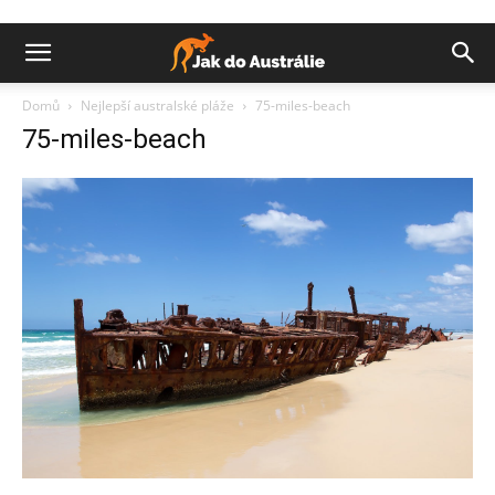
Domů
Nejlepší australské pláže
75-miles-beach
75-miles-beach