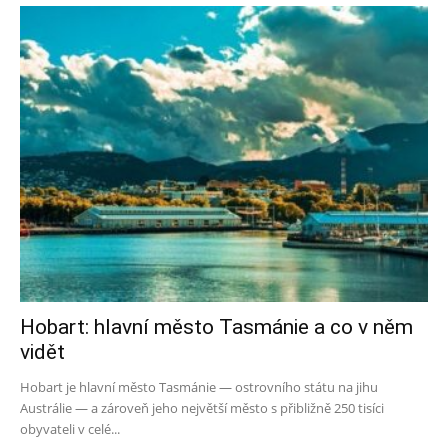
Hobart: hlavní město Tasmánie a co v něm
vidět
Hobart je hlavní město Tasmánie — ostrovního státu na jihu
Austrálie — a zároveň jeho největší město s přibližně 250 tisíci
obyvateli v celé...