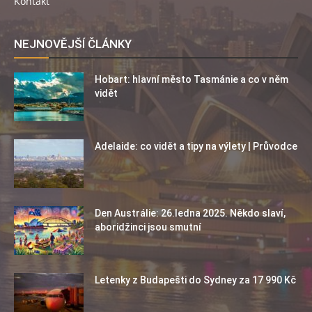
Kontakt
NEJNOVĚJŠÍ ČLÁNKY
Hobart: hlavní město Tasmánie a co v něm
vidět
Adelaide: co vidět a tipy na výlety | Průvodce
Den Austrálie: 26.ledna 2025. Někdo slaví,
aboridžinci jsou smutní
Letenky z Budapešti do Sydney za 17 990 Kč