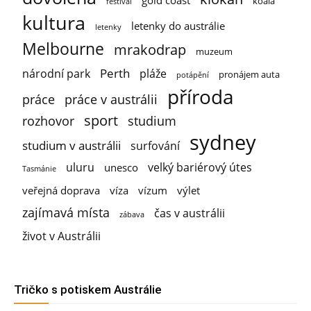
gold coast
koala
festival
kultura
letenky do austrálie
letenky
Melbourne
mrakodrap
muzeum
Perth
národní park
pláže
pronájem auta
potápění
příroda
práce
práce v austrálii
sport
rozhovor
studium
sydney
studium v austrálii
surfování
uluru
velký bariérový útes
unesco
Tasmánie
veřejná doprava
víza
vízum
výlet
zajímavá místa
čas v austrálii
zábava
život v Austrálii
Tričko s potiskem Austrálie