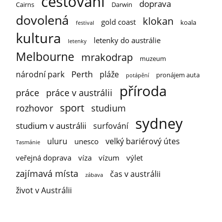
cestování
doprava
Cairns
Darwin
dovolená
klokan
gold coast
koala
festival
kultura
letenky do austrálie
letenky
Melbourne
mrakodrap
muzeum
Perth
národní park
pláže
pronájem auta
potápění
příroda
práce
práce v austrálii
sport
rozhovor
studium
sydney
studium v austrálii
surfování
uluru
velký bariérový útes
unesco
Tasmánie
veřejná doprava
víza
vízum
výlet
zajímavá místa
čas v austrálii
zábava
život v Austrálii