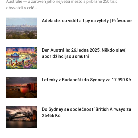
Austrálie — a zároveň jeho největší město s přibližně 250 tisíci
obyvateli v celé...
Adelaide: co vidět a tipy na výlety | Průvodce
Den Austrálie: 26.ledna 2025. Někdo slaví,
aboridžinci jsou smutní
Letenky z Budapešti do Sydney za 17 990 Kč
Do Sydney se společností British Airways za
26466 Kč