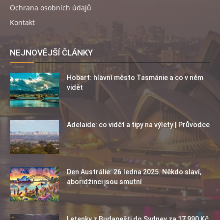
Ochrana osobních údajů
Kontakt
NEJNOVĚJŠÍ ČLÁNKY
Hobart: hlavní město Tasmánie a co v něm
vidět
Adelaide: co vidět a tipy na výlety | Průvodce
Den Austrálie: 26.ledna 2025. Někdo slaví,
aboridžinci jsou smutní
Letenky z Budapešti do Sydney za 17 990 Kč