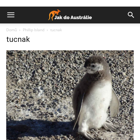
Domů
Phillip Island
tucnak
tucnak