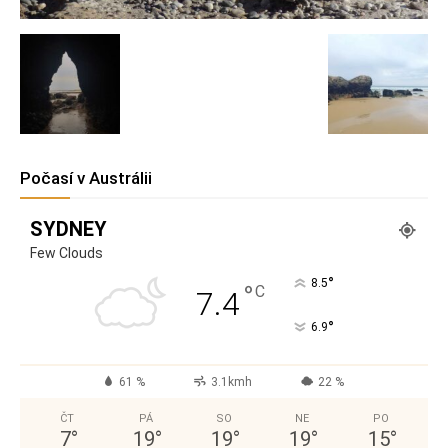
Počasí v Austrálii
SYDNEY
Few Clouds
°
8.5
°
C
7.4
°
6.9
61 %
3.1kmh
22 %
ČT
PÁ
SO
NE
PO
7
°
19
°
19
°
19
°
15
°