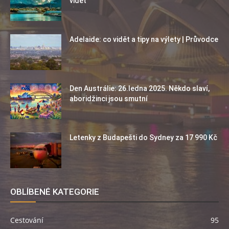
vidět
Adelaide: co vidět a tipy na výlety | Průvodce
Den Austrálie: 26.ledna 2025. Někdo slaví,
aboridžinci jsou smutní
Letenky z Budapešti do Sydney za 17 990 Kč
OBLÍBENÉ KATEGORIE
Cestování
95