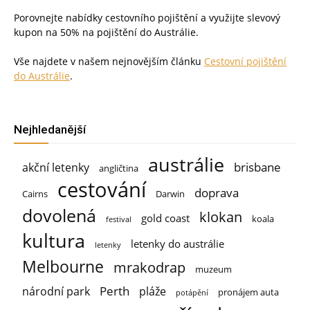
Porovnejte nabídky cestovního pojištění a využijte slevový
kupon na 50% na pojištění do Austrálie.
Vše najdete v našem nejnovějším článku
Cestovní pojištění
do Austrálie
.
Nejhledanější
austrálie
brisbane
akční letenky
angličtina
cestování
doprava
Cairns
Darwin
dovolená
klokan
gold coast
koala
festival
kultura
letenky do austrálie
letenky
Melbourne
mrakodrap
muzeum
Perth
národní park
pláže
pronájem auta
potápění