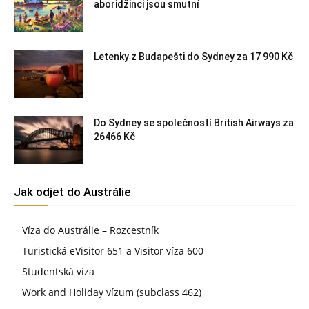
aboridžinci jsou smutní
Letenky z Budapešti do Sydney za 17 990 Kč
Do Sydney se společností British Airways za
26466 Kč
Jak odjet do Austrálie
Víza do Austrálie – Rozcestník
Turistická eVisitor 651 a Visitor víza 600
Studentská víza
Work and Holiday vízum (subclass 462)