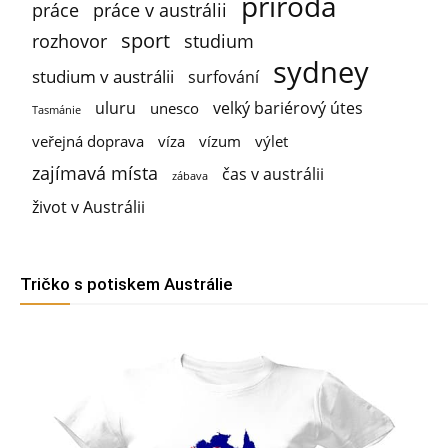
příroda
práce
práce v austrálii
sport
rozhovor
studium
sydney
studium v austrálii
surfování
uluru
velký bariérový útes
unesco
Tasmánie
veřejná doprava
víza
vízum
výlet
zajímavá místa
čas v austrálii
zábava
život v Austrálii
Tričko s potiskem Austrálie