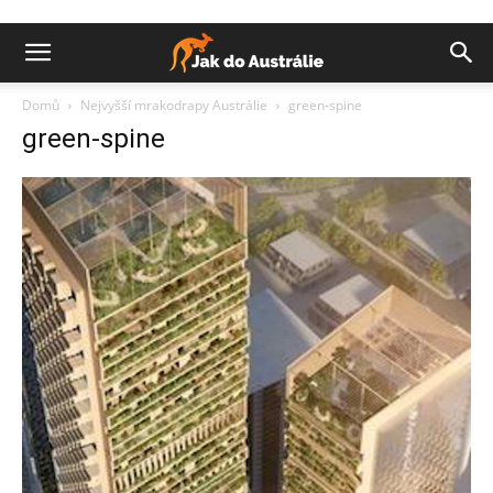
Domů
Nejvyšší mrakodrapy Austrálie
green-spine
green-spine