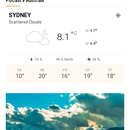
Počasí v Austrálii
SYDNEY
Scattered Clouds
°
9.7
°
C
8.1
°
6.4
70 %
0.5kmh
38 %
SO
NE
PO
ÚT
ST
10
°
20
°
16
°
19
°
18
°