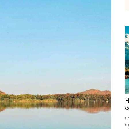
etenky,
tudium
H
ráce
c
Ho
na