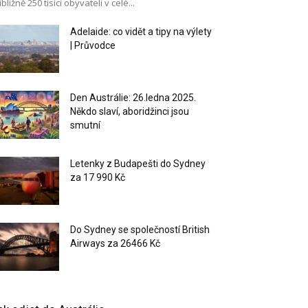
ibližně 250 tisíci obyvateli v celé...
Adelaide: co vidět a tipy na výlety
| Průvodce
Den Austrálie: 26.ledna 2025.
Někdo slaví, aboridžinci jsou
smutní
Letenky z Budapešti do Sydney
za 17 990 Kč
Do Sydney se společností British
Airways za 26466 Kč