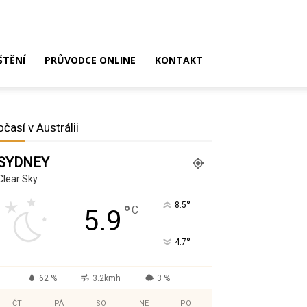
ŠTĚNÍ
PRŮVODCE ONLINE
KONTAKT
očasí v Austrálii
SYDNEY
Clear Sky
°
8.5
°
C
5.9
°
4.7
62 %
3.2kmh
3 %
ČT
PÁ
SO
NE
PO