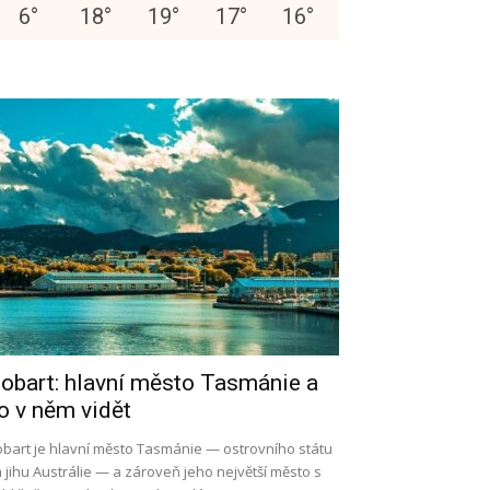
6
°
18
°
19
°
17
°
16
°
obart: hlavní město Tasmánie a
o v něm vidět
bart je hlavní město Tasmánie — ostrovního státu
 jihu Austrálie — a zároveň jeho největší město s