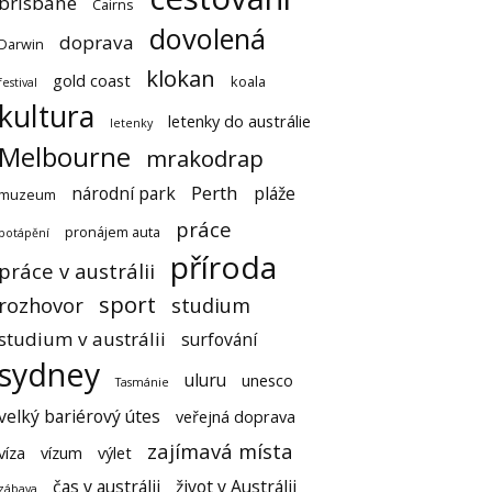
brisbane
Cairns
dovolená
doprava
Darwin
klokan
gold coast
koala
festival
kultura
letenky do austrálie
letenky
Melbourne
mrakodrap
Perth
národní park
pláže
muzeum
práce
pronájem auta
potápění
příroda
práce v austrálii
sport
rozhovor
studium
studium v austrálii
surfování
sydney
uluru
unesco
Tasmánie
velký bariérový útes
veřejná doprava
zajímavá místa
víza
vízum
výlet
čas v austrálii
život v Austrálii
zábava