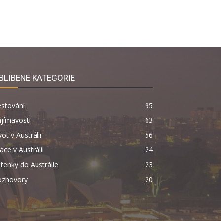
BLÍBENÉ KATEGORIE
estování
95
jímavosti
63
vot v Austrálii
56
áce v Austrálii
24
tenky do Austrálie
23
ozhovory
20