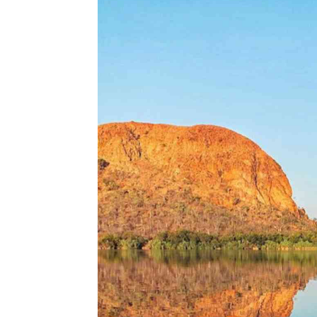
l
s
a
p