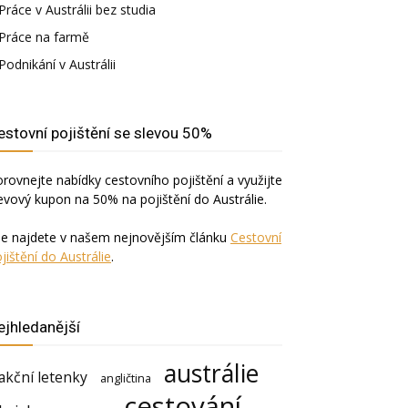
Práce v Austrálii bez studia
Práce na farmě
Podnikání v Austrálii
estovní pojištění se slevou 50%
rovnejte nabídky cestovního pojištění a využijte
evový kupon na 50% na pojištění do Austrálie.
še najdete v našem nejnovějším článku
Cestovní
jištění do Austrálie
.
ejhledanější
austrálie
akční letenky
angličtina
cestování