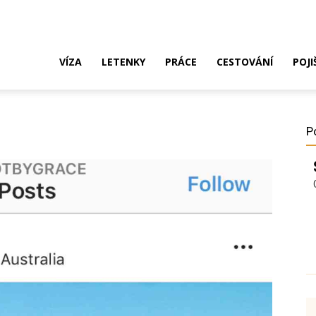
ak
VÍZA
LETENKY
PRÁCE
CESTOVÁNÍ
POJI
o
P
ustrálie?
íza,