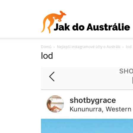
J
Domů
Nejlepší instagramové účty o Austrálii
lod
d
lod
A
V