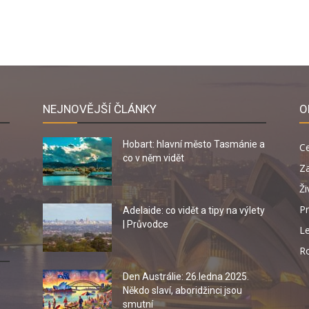
NEJNOVĚJŠÍ ČLÁNKY
O
Hobart: hlavní město Tasmánie a
C
co v něm vidět
Za
Ži
Pr
Adelaide: co vidět a tipy na výlety
| Průvodce
Le
R
Den Austrálie: 26.ledna 2025.
Někdo slaví, aboridžinci jsou
smutní