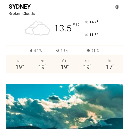
SYDNEY
Broken Clouds
°
14.7
°
C
13.5
°
11.6
64 %
1.3kmh
61 %
NE
PO
ÚT
ST
ČT
19
°
19
°
19
°
19
°
17
°