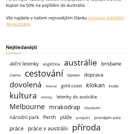
kupon na 50% na pojištění do Austrálie.
Vše najdete v našem nejnovějším článku
Cestovní pojištění
do Austrálie
.
Nejhledanější
austrálie
brisbane
akční letenky
angličtina
cestování
doprava
Cairns
Darwin
dovolená
klokan
gold coast
koala
festival
kultura
letenky do austrálie
letenky
Melbourne
mrakodrap
muzeum
Perth
národní park
pláže
pronájem auta
potápění
příroda
práce
práce v austrálii