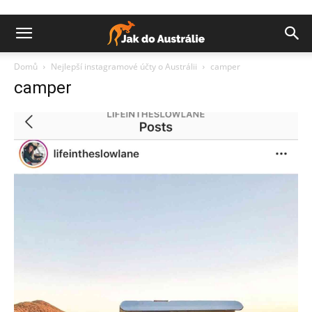
Domů
Nejlepší instagramové účty o Austrálii
camper
camper