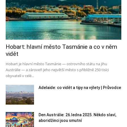
Hobart: hlavní město Tasmánie a co v něm
vidět
Hobart je hlavní město Tasmánie — ostrovního státu na jihu
Austrálie — a zároveň jeho největší město s přibližně 250 tisíci
obyvateli v celé...
Adelaide: co vidět a tipy na výlety | Průvodce
Den Austrálie: 26.ledna 2025. Někdo slaví,
aboridžinci jsou smutní