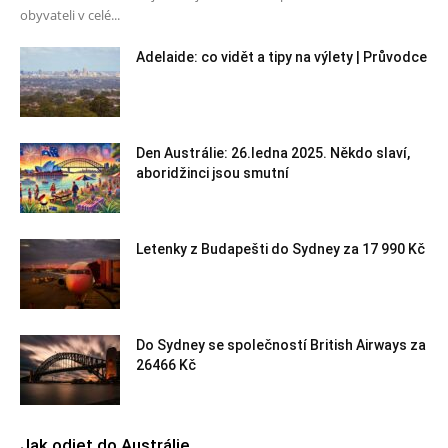
obyvateli v celé...
Adelaide: co vidět a tipy na výlety | Průvodce
Den Austrálie: 26.ledna 2025. Někdo slaví,
aboridžinci jsou smutní
Letenky z Budapešti do Sydney za 17 990 Kč
Do Sydney se společností British Airways za
26466 Kč
Jak odjet do Austrálie