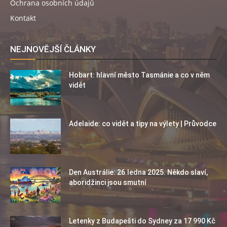
Ochrana osobních údajů
Kontakt
NEJNOVĚJŠÍ ČLÁNKY
Hobart: hlavní město Tasmánie a co v něm
vidět
Adelaide: co vidět a tipy na výlety | Průvodce
Den Austrálie: 26.ledna 2025. Někdo slaví,
aboridžinci jsou smutní
Letenky z Budapešti do Sydney za 17 990 Kč