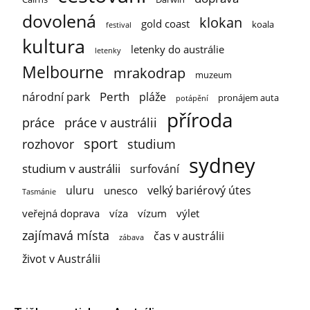
dovolená
klokan
gold coast
koala
festival
kultura
letenky do austrálie
letenky
Melbourne
mrakodrap
muzeum
Perth
národní park
pláže
pronájem auta
potápění
příroda
práce
práce v austrálii
sport
rozhovor
studium
sydney
studium v austrálii
surfování
uluru
velký bariérový útes
unesco
Tasmánie
veřejná doprava
víza
vízum
výlet
zajímavá místa
čas v austrálii
zábava
život v Austrálii