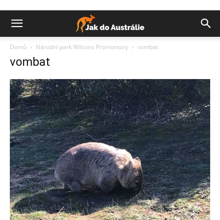
Domů
Národní park Wilsons Promontory
vombat
vombat