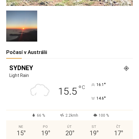
Počasí v Austrálii
SYDNEY
Light Rain
°
16.1
°
C
15.5
°
14.6
66 %
2.2kmh
100 %
NE
PO
ÚT
ST
ČT
15
°
19
°
20
°
19
°
17
°