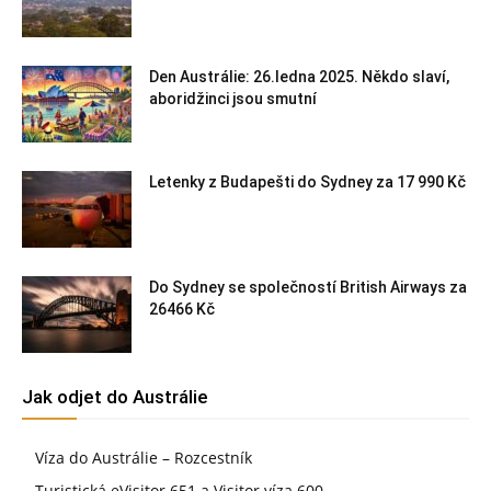
Den Austrálie: 26.ledna 2025. Někdo slaví,
aboridžinci jsou smutní
Letenky z Budapešti do Sydney za 17 990 Kč
Do Sydney se společností British Airways za
26466 Kč
Jak odjet do Austrálie
Víza do Austrálie – Rozcestník
Turistická eVisitor 651 a Visitor víza 600