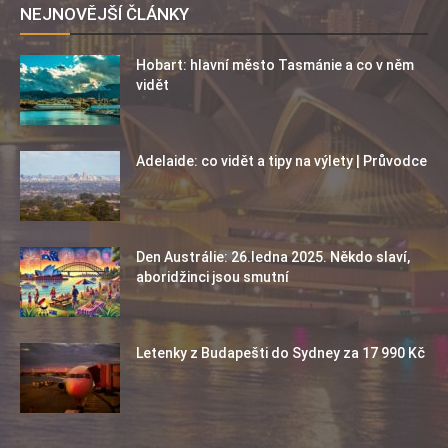
NEJNOVĚJŠÍ ČLÁNKY
Hobart: hlavní město Tasmánie a co v něm
vidět
Adelaide: co vidět a tipy na výlety | Průvodce
Den Austrálie: 26.ledna 2025. Někdo slaví,
aboridžinci jsou smutní
Letenky z Budapešti do Sydney za 17 990 Kč