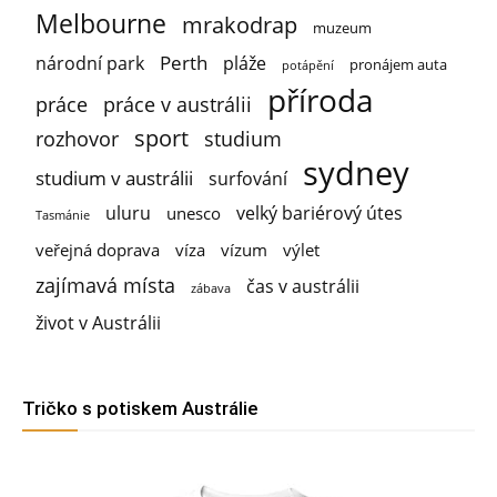
Melbourne
mrakodrap
muzeum
Perth
národní park
pláže
pronájem auta
potápění
příroda
práce
práce v austrálii
sport
rozhovor
studium
sydney
studium v austrálii
surfování
uluru
velký bariérový útes
unesco
Tasmánie
veřejná doprava
víza
vízum
výlet
zajímavá místa
čas v austrálii
zábava
život v Austrálii
Tričko s potiskem Austrálie