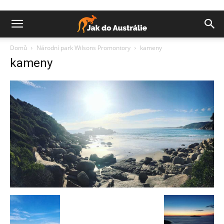
Domů
Národní park Wilsons Promontory
kameny
kameny