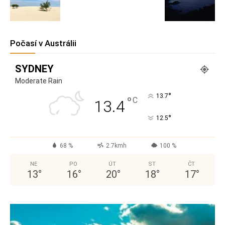
Počasí v Austrálii
SYDNEY
Moderate Rain
°
13.7
°
C
13.4
°
12.5
68 %
2.7kmh
100 %
NE
PO
ÚT
ST
ČT
13
°
16
°
20
°
18
°
17
°