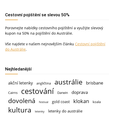
Cestovní pojištění se slevou 50%
Porovnejte nabídky cestovního pojištění a využijte slevový
kupon na 50% na pojištění do Austrálie.
Vše najdete v našem nejnovějším článku
Cestovní pojištění
do Austrálie
.
Nejhledanější
austrálie
brisbane
akční letenky
angličtina
cestování
doprava
Cairns
Darwin
dovolená
klokan
gold coast
koala
festival
kultura
letenky do austrálie
letenky