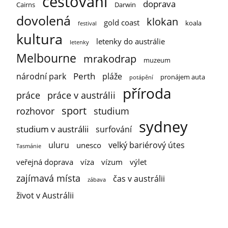
cestování
doprava
Cairns
Darwin
dovolená
klokan
gold coast
koala
festival
kultura
letenky do austrálie
letenky
Melbourne
mrakodrap
muzeum
Perth
národní park
pláže
pronájem auta
potápění
příroda
práce
práce v austrálii
sport
rozhovor
studium
sydney
studium v austrálii
surfování
uluru
velký bariérový útes
unesco
Tasmánie
veřejná doprava
víza
vízum
výlet
zajímavá místa
čas v austrálii
zábava
život v Austrálii