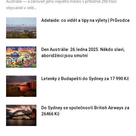
Austrálie — a zároveň jeho největší město s přibližně 250 tisíci
obyvateli v celé...
Adelaide: co vidět a tipy na výlety | Průvodce
Den Austrálie: 26.ledna 2025. Někdo slaví,
aboridžinci jsou smutní
Letenky z Budapešti do Sydney za 17 990 Kč
Do Sydney se společností British Airways za
26466 Kč