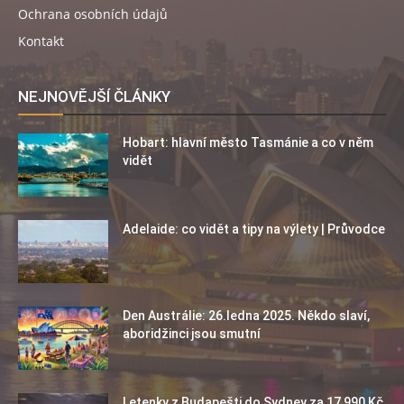
Ochrana osobních údajů
Kontakt
NEJNOVĚJŠÍ ČLÁNKY
Hobart: hlavní město Tasmánie a co v něm
vidět
Adelaide: co vidět a tipy na výlety | Průvodce
Den Austrálie: 26.ledna 2025. Někdo slaví,
aboridžinci jsou smutní
Letenky z Budapešti do Sydney za 17 990 Kč