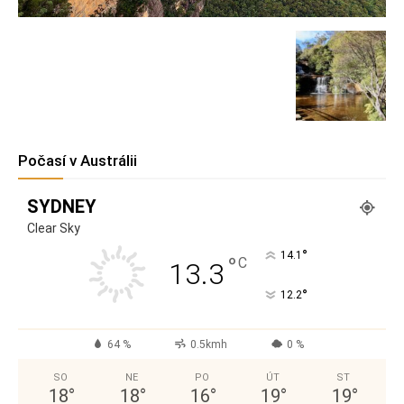
Počasí v Austrálii
SYDNEY
Clear Sky
°
14.1
°
C
13.3
°
12.2
64 %
0.5kmh
0 %
SO
NE
PO
ÚT
ST
18
°
18
°
16
°
19
°
19
°