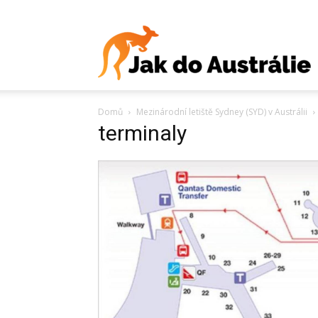
J
Domů
Mezinárodní letiště Sydney (SYD) v Austrálii
d
terminaly
A
V