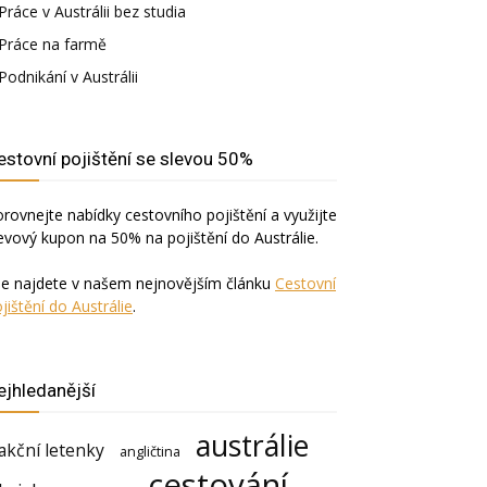
Práce v Austrálii bez studia
Práce na farmě
Podnikání v Austrálii
estovní pojištění se slevou 50%
rovnejte nabídky cestovního pojištění a využijte
evový kupon na 50% na pojištění do Austrálie.
še najdete v našem nejnovějším článku
Cestovní
jištění do Austrálie
.
ejhledanější
austrálie
akční letenky
angličtina
cestování