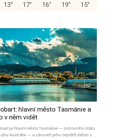
13
°
17
°
16
°
19
°
15
°
obart: hlavní město Tasmánie a
o v něm vidět
bart je hlavní město Tasmánie — ostrovního státu
 jihu Austrálie — a zároveň jeho největší město s