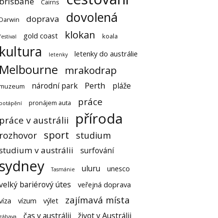
brisbane
Cairns
dovolená
doprava
Darwin
klokan
gold coast
koala
festival
kultura
letenky do austrálie
letenky
Melbourne
mrakodrap
Perth
národní park
pláže
muzeum
práce
pronájem auta
potápění
příroda
práce v austrálii
sport
rozhovor
studium
studium v austrálii
surfování
sydney
uluru
unesco
Tasmánie
velký bariérový útes
veřejná doprava
zajímavá místa
víza
vízum
výlet
čas v austrálii
život v Austrálii
zábava