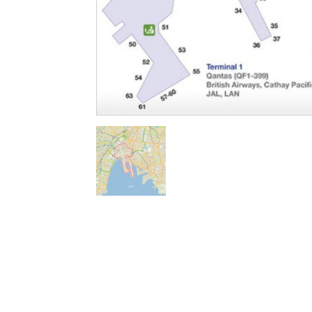
l
s
a
p