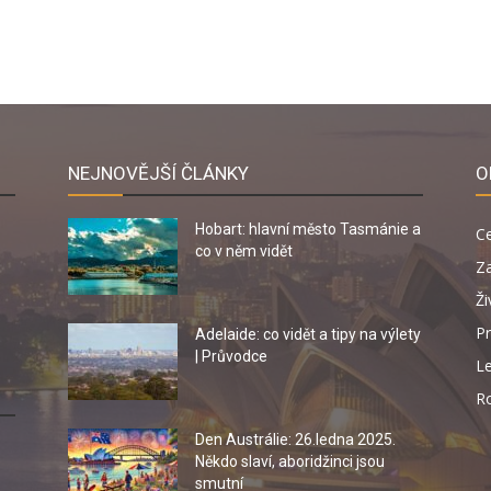
NEJNOVĚJŠÍ ČLÁNKY
O
Hobart: hlavní město Tasmánie a
C
co v něm vidět
Za
Ži
Pr
Adelaide: co vidět a tipy na výlety
| Průvodce
Le
R
Den Austrálie: 26.ledna 2025.
Někdo slaví, aboridžinci jsou
smutní