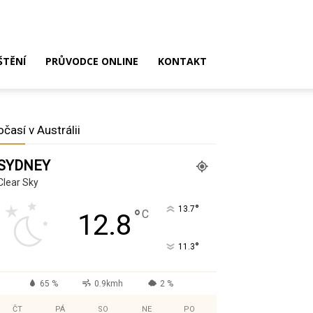
ŠTĚNÍ
PRŮVODCE ONLINE
KONTAKT
očasí v Austrálii
SYDNEY
Clear Sky
°
13.7
°
C
12.8
°
11.3
65 %
0.9kmh
2 %
ČT
PÁ
SO
NE
PO