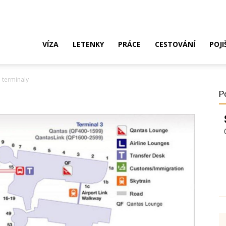
ak
VÍZA
LETENKY
PRÁCE
CESTOVÁNÍ
POJI
terminaly
o
P
ustrálie?
íza,