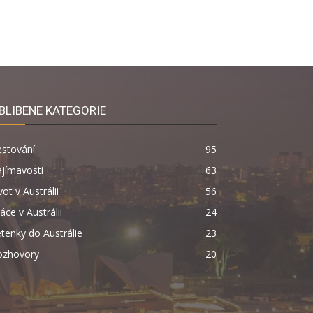
BLÍBENÉ KATEGORIE
estování
95
jímavosti
63
vot v Austrálii
56
áce v Austrálii
24
tenky do Austrálie
23
ozhovory
20