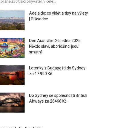
ibližně 250 tisíci obyvateli v celé...
Adelaide: co vidět a tipy na výlety
| Průvodce
Den Austrálie: 26.ledna 2025.
Někdo slaví, aboridžinci jsou
smutní
Letenky z Budapešti do Sydney
za 17 990 Kč
Do Sydney se společností British
Airways za 26466 Kč