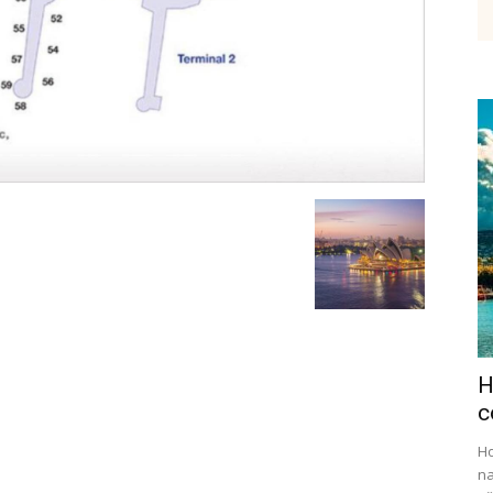
etenky,
tudium
H
ráce
c
Ho
na