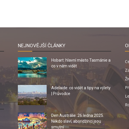
NEJNOVĚJŠÍ ČLÁNKY
O
Hobart: hlavní město Tasmánie a
C
co v něm vidět
Za
Ži
Pr
Adelaide: co vidět a tipy na výlety
| Průvodce
Le
R
Den Austrálie: 26.ledna 2025.
Někdo slaví, aboridžinci jsou
smutní