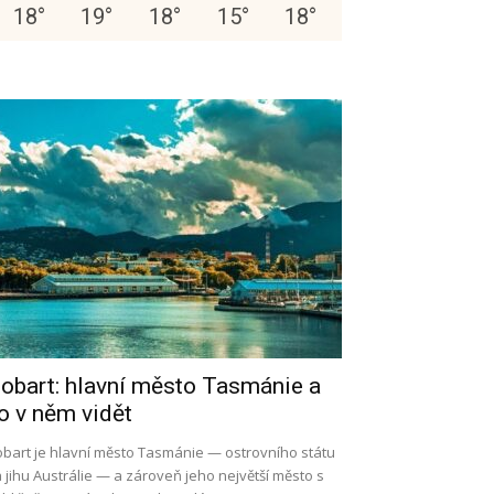
18
°
19
°
18
°
15
°
18
°
obart: hlavní město Tasmánie a
o v něm vidět
bart je hlavní město Tasmánie — ostrovního státu
 jihu Austrálie — a zároveň jeho největší město s