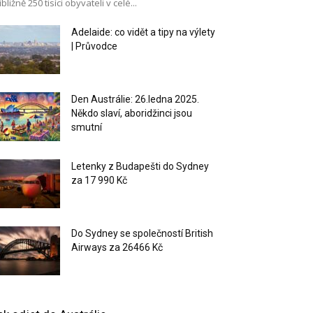
ibližně 250 tisíci obyvateli v celé...
Adelaide: co vidět a tipy na výlety
| Průvodce
Den Austrálie: 26.ledna 2025.
Někdo slaví, aboridžinci jsou
smutní
Letenky z Budapešti do Sydney
za 17 990 Kč
Do Sydney se společností British
Airways za 26466 Kč