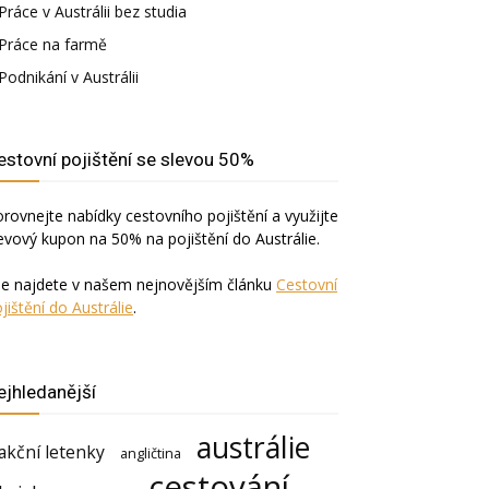
Práce v Austrálii bez studia
Práce na farmě
Podnikání v Austrálii
estovní pojištění se slevou 50%
rovnejte nabídky cestovního pojištění a využijte
evový kupon na 50% na pojištění do Austrálie.
še najdete v našem nejnovějším článku
Cestovní
jištění do Austrálie
.
ejhledanější
austrálie
akční letenky
angličtina
cestování