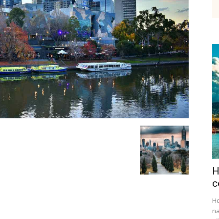
etenky,
tudium
H
ráce
c
Ho
na