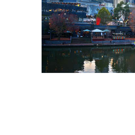
l
s
a
p