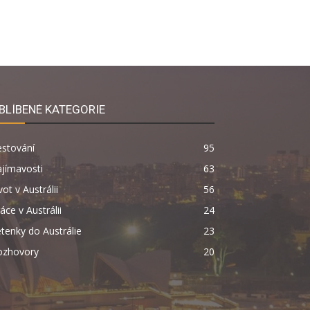
BLÍBENÉ KATEGORIE
estování
95
jímavosti
63
vot v Austrálii
56
áce v Austrálii
24
tenky do Austrálie
23
ozhovory
20