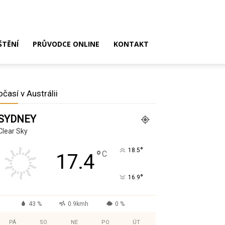
ŠTĚNÍ
PRŮVODCE ONLINE
KONTAKT
očasí v Austrálii
SYDNEY
Clear Sky
°
18.5
°
C
17.4
°
16.9
43 %
0.9kmh
0 %
PÁ
SO
NE
PO
ÚT