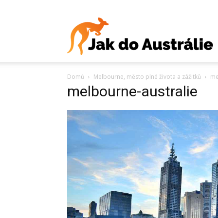
J
Domů
Melbourne, město plné života a zážitků
me
d
melbourne-australie
A
V