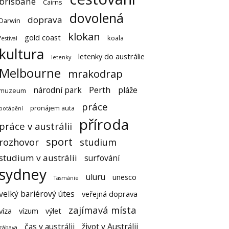
brisbane
Cairns
dovolená
doprava
Darwin
klokan
gold coast
koala
festival
kultura
letenky do austrálie
letenky
Melbourne
mrakodrap
Perth
národní park
pláže
muzeum
práce
pronájem auta
potápění
příroda
práce v austrálii
sport
rozhovor
studium
studium v austrálii
surfování
sydney
uluru
unesco
Tasmánie
velký bariérový útes
veřejná doprava
zajímavá místa
víza
vízum
výlet
čas v austrálii
život v Austrálii
zábava