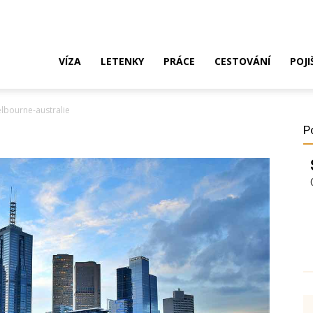
ak
VÍZA
LETENKY
PRÁCE
CESTOVÁNÍ
POJI
lbourne-australie
o
P
ustrálie?
íza,