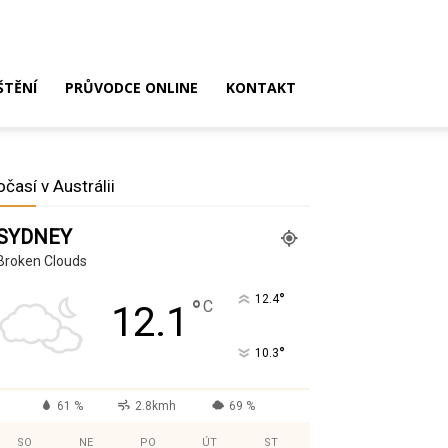
ŠTĚNÍ
PRŮVODCE ONLINE
KONTAKT
očasí v Austrálii
SYDNEY
Broken Clouds
°
12.4
°
C
12.1
°
10.3
61 %
2.8kmh
69 %
SO
NE
PO
ÚT
ST