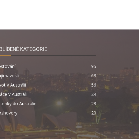
BLÍBENÉ KATEGORIE
estování
95
jímavosti
63
vot v Austrálii
56
áce v Austrálii
24
tenky do Austrálie
23
ozhovory
20