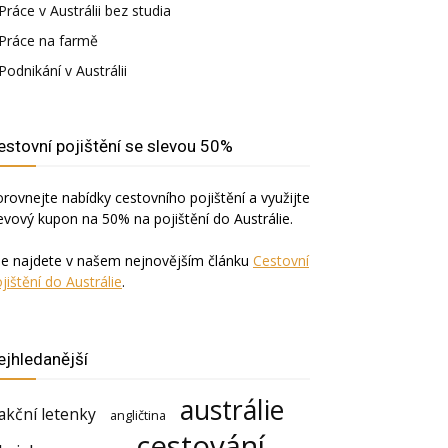
Práce v Austrálii bez studia
Práce na farmě
Podnikání v Austrálii
estovní pojištění se slevou 50%
rovnejte nabídky cestovního pojištění a využijte
evový kupon na 50% na pojištění do Austrálie.
še najdete v našem nejnovějším článku
Cestovní
jištění do Austrálie
.
ejhledanější
austrálie
akční letenky
angličtina
cestování