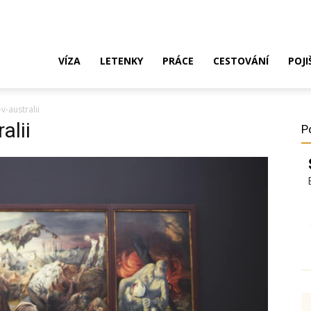
ak
VÍZA
LETENKY
PRÁCE
CESTOVÁNÍ
POJI
v-australii
o
alii
P
ustrálie?
íza,