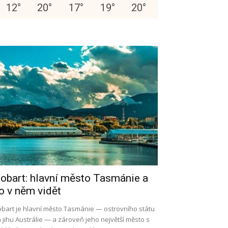
12
°
20
°
17
°
19
°
20
°
obart: hlavní město Tasmánie a
o v něm vidět
bart je hlavní město Tasmánie — ostrovního státu
 jihu Austrálie — a zároveň jeho největší město s