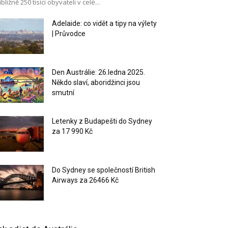
ibližně 250 tisíci obyvateli v celé...
Adelaide: co vidět a tipy na výlety
| Průvodce
Den Austrálie: 26.ledna 2025.
Někdo slaví, aboridžinci jsou
smutní
Letenky z Budapešti do Sydney
za 17 990 Kč
Do Sydney se společností British
Airways za 26466 Kč