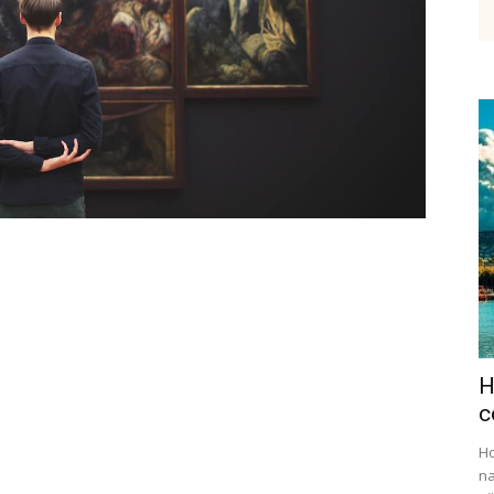
etenky,
tudium
H
ráce
c
Ho
na