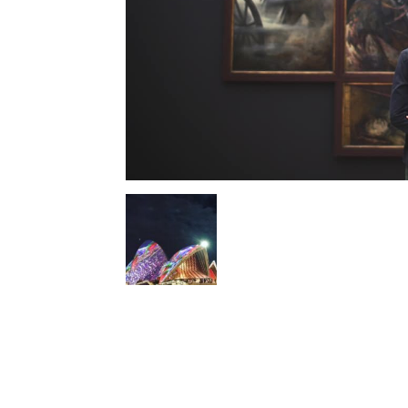
l
s
a
p