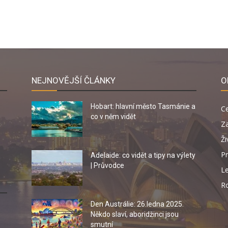
NEJNOVĚJŠÍ ČLÁNKY
O
Hobart: hlavní město Tasmánie a
C
co v něm vidět
Za
Ži
Pr
Adelaide: co vidět a tipy na výlety
| Průvodce
Le
R
Den Austrálie: 26.ledna 2025.
Někdo slaví, aboridžinci jsou
smutní