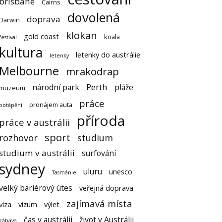
brisbane
Cairns
dovolená
doprava
Darwin
klokan
gold coast
koala
festival
kultura
letenky do austrálie
letenky
Melbourne
mrakodrap
Perth
národní park
pláže
muzeum
práce
pronájem auta
potápění
příroda
práce v austrálii
sport
rozhovor
studium
studium v austrálii
surfování
sydney
uluru
unesco
Tasmánie
velký bariérový útes
veřejná doprava
zajímavá místa
víza
vízum
výlet
čas v austrálii
život v Austrálii
zábava