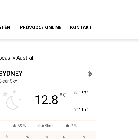
ŠTĚNÍ
PRŮVODCE ONLINE
KONTAKT
očasí v Austrálii
SYDNEY
Clear Sky
°
13.7
°
C
12.8
°
11.3
65 %
0.9kmh
2 %
ČT
PÁ
SO
NE
PO