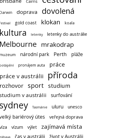
brisbane
Cairns
dovolená
doprava
Darwin
klokan
gold coast
koala
festival
kultura
letenky do austrálie
letenky
Melbourne
mrakodrap
Perth
národní park
pláže
muzeum
práce
pronájem auta
potápění
příroda
práce v austrálii
sport
rozhovor
studium
studium v austrálii
surfování
sydney
uluru
unesco
Tasmánie
velký bariérový útes
veřejná doprava
zajímavá místa
víza
vízum
výlet
čas v austrálii
život v Austrálii
zábava