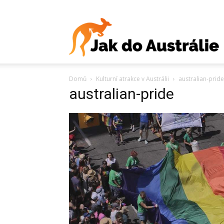
J
Domů
Kulturní atrakce v Austrálii
australian-pride
d
australian-pride
A
V