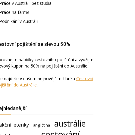
Práce v Austrálii bez studia
Práce na farmě
Podnikání v Austrálii
estovní pojištění se slevou 50%
rovnejte nabídky cestovního pojištění a využijte
evový kupon na 50% na pojištění do Austrálie.
še najdete v našem nejnovějším článku
Cestovní
jištění do Austrálie
.
ejhledanější
austrálie
akční letenky
angličtina
cestování