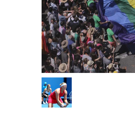
l
s
a
p