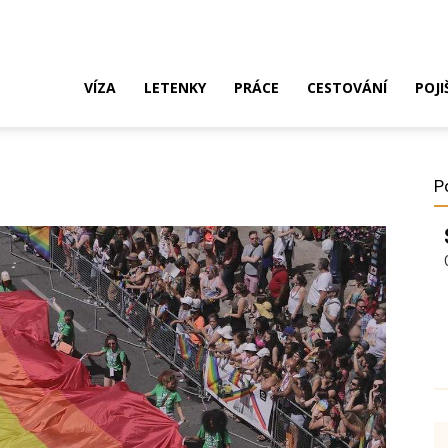
ak
VÍZA
LETENKY
PRÁCE
CESTOVÁNÍ
POJI
o
P
ustrálie?
íza,