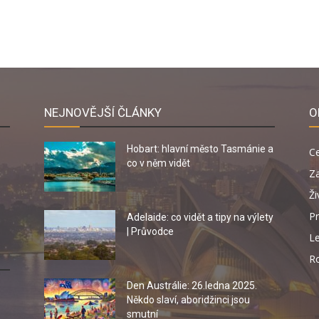
NEJNOVĚJŠÍ ČLÁNKY
O
Hobart: hlavní město Tasmánie a
C
co v něm vidět
Za
Ži
Pr
Adelaide: co vidět a tipy na výlety
| Průvodce
Le
R
Den Austrálie: 26.ledna 2025.
Někdo slaví, aboridžinci jsou
smutní