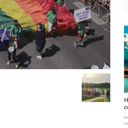
etenky,
tudium
H
ráce
c
Ho
na