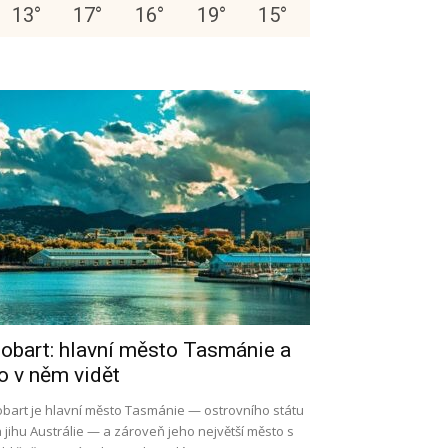
13
°
17
°
16
°
19
°
15
°
obart: hlavní město Tasmánie a
o v něm vidět
bart je hlavní město Tasmánie — ostrovního státu
 jihu Austrálie — a zároveň jeho největší město s