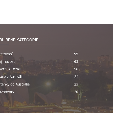
BLÍBENÉ KATEGORIE
estování
95
jímavosti
63
vot v Austrálii
56
áce v Austrálii
24
tenky do Austrálie
23
ozhovory
20