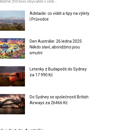
ibližně 250 tisíci obyvateli v celé...
Adelaide: co vidět a tipy na výlety
| Průvodce
Den Austrálie: 26.ledna 2025.
Někdo slaví, aboridžinci jsou
smutní
Letenky z Budapešti do Sydney
za 17 990 Kč
Do Sydney se společností British
Airways za 26466 Kč