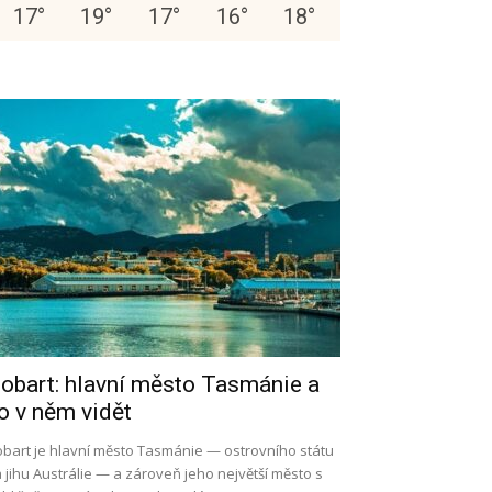
17
°
19
°
17
°
16
°
18
°
obart: hlavní město Tasmánie a
o v něm vidět
bart je hlavní město Tasmánie — ostrovního státu
 jihu Austrálie — a zároveň jeho největší město s