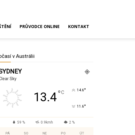
ŠTĚNÍ
PRŮVODCE ONLINE
KONTAKT
očasí v Austrálii
SYDNEY
Clear Sky
°
14.6
°
C
13.4
°
11.6
59 %
0.9kmh
2 %
PÁ
SO
NE
PO
ÚT