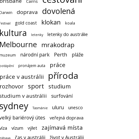
brisbane
Cairns
dovolená
doprava
Darwin
klokan
gold coast
koala
festival
kultura
letenky do austrálie
letenky
Melbourne
mrakodrap
Perth
národní park
pláže
muzeum
práce
pronájem auta
potápění
příroda
práce v austrálii
sport
rozhovor
studium
studium v austrálii
surfování
sydney
uluru
unesco
Tasmánie
velký bariérový útes
veřejná doprava
zajímavá místa
víza
vízum
výlet
čas v austrálii
život v Austrálii
zábava