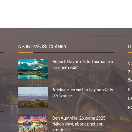
NEJNOVĚJŠÍ ČLÁNKY
O
Hobart: hlavní město Tasmánie a
C
co v něm vidět
Za
Ži
Pr
Adelaide: co vidět a tipy na výlety
| Průvodce
Le
R
Den Austrálie: 26.ledna 2025.
Někdo slaví, aboridžinci jsou
smutní