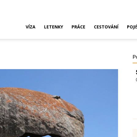
ak
VÍZA
LETENKY
PRÁCE
CESTOVÁNÍ
POJI
o
P
ustrálie?
íza,