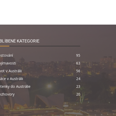
BLÍBENÉ KATEGORIE
estování
95
jímavosti
63
vot v Austrálii
56
áce v Austrálii
24
tenky do Austrálie
23
ozhovory
20