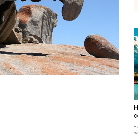
etenky,
tudium
H
ráce
c
Ho
na