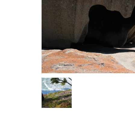
l
s
a
p