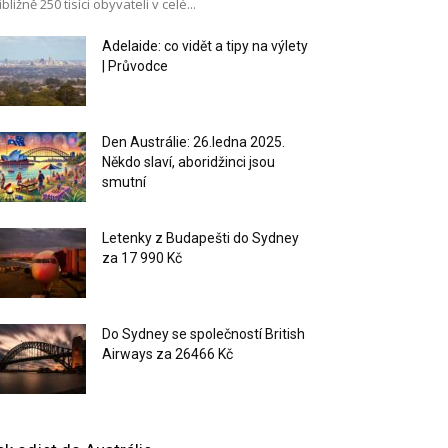
ibližně 250 tisíci obyvateli v celé...
Adelaide: co vidět a tipy na výlety
| Průvodce
Den Austrálie: 26.ledna 2025.
Někdo slaví, aboridžinci jsou
smutní
Letenky z Budapešti do Sydney
za 17 990 Kč
Do Sydney se společností British
Airways za 26466 Kč