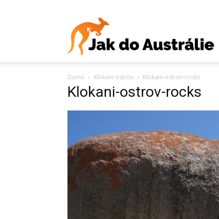
J
Domů
Klokaní ostrov
Klokani-ostrov-rocks
d
Klokani-ostrov-rocks
A
V