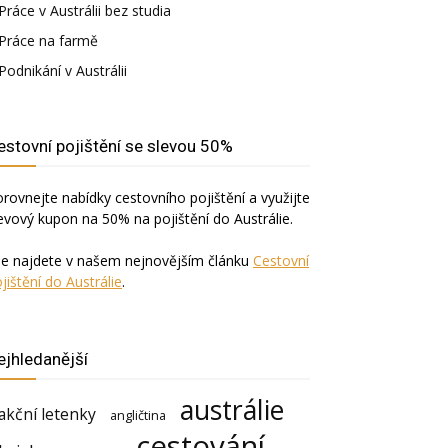
Práce v Austrálii bez studia
Práce na farmě
Podnikání v Austrálii
estovní pojištění se slevou 50%
rovnejte nabídky cestovního pojištění a využijte
evový kupon na 50% na pojištění do Austrálie.
še najdete v našem nejnovějším článku
Cestovní
jištění do Austrálie
.
ejhledanější
austrálie
akční letenky
angličtina
cestování