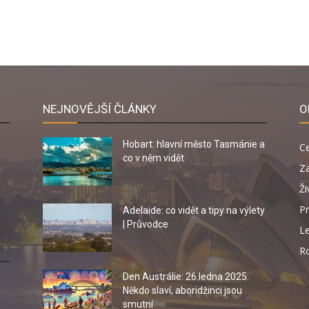
NEJNOVĚJŠÍ ČLÁNKY
O
Hobart: hlavní město Tasmánie a
C
co v něm vidět
Za
Ži
Pr
Adelaide: co vidět a tipy na výlety
| Průvodce
Le
R
Den Austrálie: 26.ledna 2025.
Někdo slaví, aboridžinci jsou
smutní