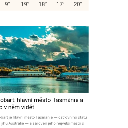
9
°
19
°
18
°
17
°
20
°
obart: hlavní město Tasmánie a
o v něm vidět
bart je hlavní město Tasmánie — ostrovního státu
 jihu Austrálie — a zároveň jeho největší město s