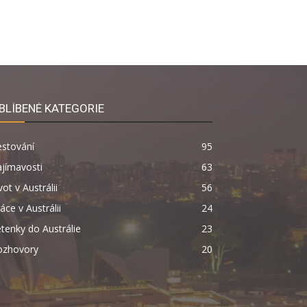
BLÍBENÉ KATEGORIE
estování
95
jímavosti
63
vot v Austrálii
56
áce v Austrálii
24
tenky do Austrálie
23
ozhovory
20