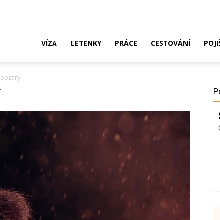
ak
VÍZA
LETENKY
PRÁCE
CESTOVÁNÍ
POJI
i-pozary
o
y
P
ustrálie?
íza,