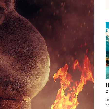
etenky,
tudium
H
ráce
c
Ho
na