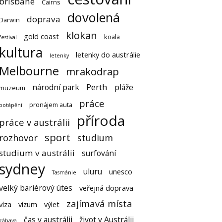
brisbane
Cairns
dovolená
doprava
Darwin
klokan
gold coast
koala
festival
kultura
letenky do austrálie
letenky
Melbourne
mrakodrap
Perth
národní park
pláže
muzeum
práce
pronájem auta
potápění
příroda
práce v austrálii
sport
rozhovor
studium
studium v austrálii
surfování
sydney
uluru
unesco
Tasmánie
velký bariérový útes
veřejná doprava
zajímavá místa
víza
vízum
výlet
čas v austrálii
život v Austrálii
zábava