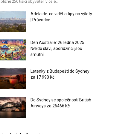
ibližně 250 tisíci obyvateli v celé...
Adelaide: co vidět a tipy na výlety
| Průvodce
Den Austrálie: 26.ledna 2025.
Někdo slaví, aboridžinci jsou
smutní
Letenky z Budapešti do Sydney
za 17 990 Kč
Do Sydney se společností British
Airways za 26466 Kč