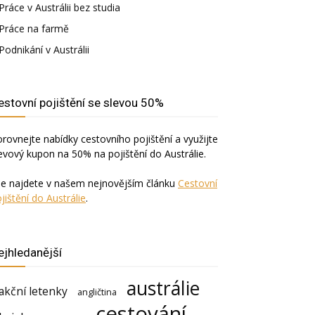
Práce v Austrálii bez studia
Práce na farmě
Podnikání v Austrálii
estovní pojištění se slevou 50%
rovnejte nabídky cestovního pojištění a využijte
evový kupon na 50% na pojištění do Austrálie.
še najdete v našem nejnovějším článku
Cestovní
jištění do Austrálie
.
ejhledanější
austrálie
akční letenky
angličtina
cestování