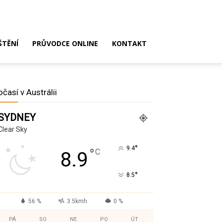
ŠTĚNÍ
PRŮVODCE ONLINE
KONTAKT
očasí v Austrálii
SYDNEY
Clear Sky
°
9.4
°
C
8.9
°
8.5
56 %
3.5kmh
0 %
PÁ
SO
NE
PO
ÚT