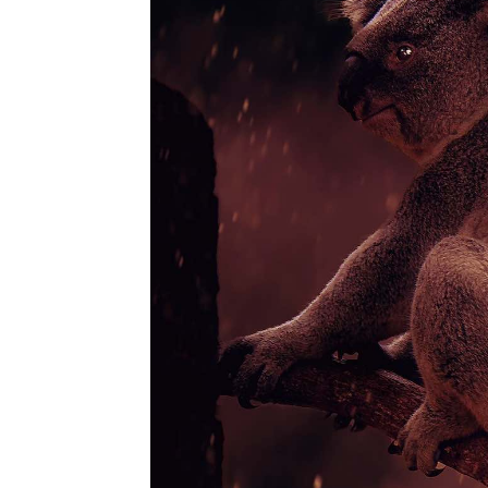
l
s
a
p