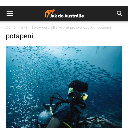
Domů
Jaké město v Austrálii si vybrat pro svůj pobyt
potapeni
potapeni