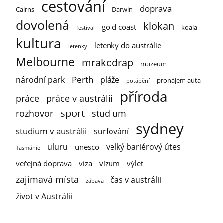
cestování
doprava
Cairns
Darwin
dovolená
klokan
gold coast
koala
festival
kultura
letenky do austrálie
letenky
Melbourne
mrakodrap
muzeum
Perth
národní park
pláže
pronájem auta
potápění
příroda
práce
práce v austrálii
sport
rozhovor
studium
sydney
studium v austrálii
surfování
uluru
velký bariérový útes
unesco
Tasmánie
veřejná doprava
víza
vízum
výlet
zajímavá místa
čas v austrálii
zábava
život v Austrálii