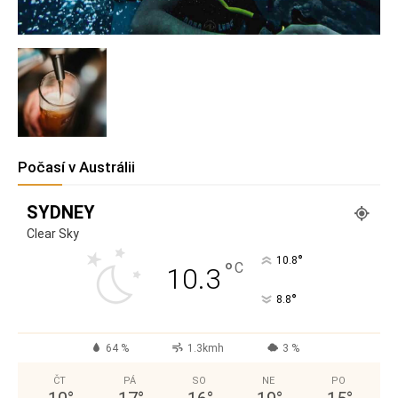
Počasí v Austrálii
SYDNEY
Clear Sky
°
10.8
°
C
10.3
°
8.8
64 %
1.3kmh
3 %
ČT
PÁ
SO
NE
PO