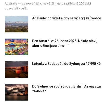
Austrálie — a zároveň jeho největší město s přibližně 250 tisíci
obyvateli v celé...
Adelaide: co vidět a tipy na výlety | Průvodce
Den Austrálie: 26.ledna 2025. Někdo slaví,
aboridžinci jsou smutní
Letenky z Budapešti do Sydney za 17 990 Kč
Do Sydney se společností British Airways za
26466 Kč