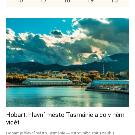
10
°
17
°
16
°
19
°
15
°
Hobart: hlavní město Tasmánie a co v něm
vidět
Hobart je hlavní město Tasmánie — ostrovního státu na jihu