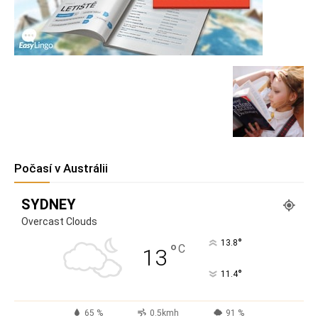
Počasí v Austrálii
SYDNEY
Overcast Clouds
°
13.8
°
C
13
°
11.4
65 %
0.5kmh
91 %