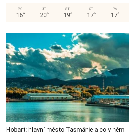
PO
ÚT
ST
ČT
PÁ
16
°
20
°
19
°
17
°
17
°
Hobart: hlavní město Tasmánie a co v něm