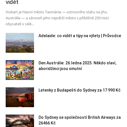
vidět
Hobart je hlavní město Tasmánie — ostrovního státu na jihu
Austrálie — a zároveň jeho největší město s přibližně 250 tisíci
obyvateli v celé...
Adelaide: co vidět a tipy na výlety | Průvodce
Den Austrálie: 26.ledna 2025. Někdo slaví,
aboridžinci jsou smutní
Letenky z Budapešti do Sydney za 17 990 Kč
Do Sydney se společností British Airways za
26466 Kč