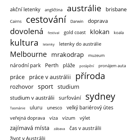
austrálie
brisbane
akční letenky
angličtina
cestování
doprava
Cairns
Darwin
dovolená
klokan
gold coast
koala
festival
kultura
letenky do austrálie
letenky
Melbourne
mrakodrap
muzeum
Perth
národní park
pláže
pronájem auta
potápění
příroda
práce
práce v austrálii
sport
rozhovor
studium
sydney
studium v austrálii
surfování
uluru
velký bariérový útes
unesco
Tasmánie
veřejná doprava
víza
vízum
výlet
zajímavá místa
čas v austrálii
zábava
život v Austrálii