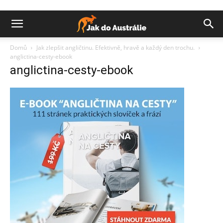
Domů
Jak zlepšit angličtinu. Efektivně, hravě a každý den trochu.
anglictina-cesty-ebook
anglictina-cesty-ebook