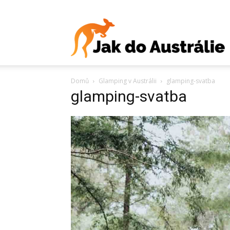
J
Domů
Glamping v Austrálii
glamping-svatba
d
glamping-svatba
A
V