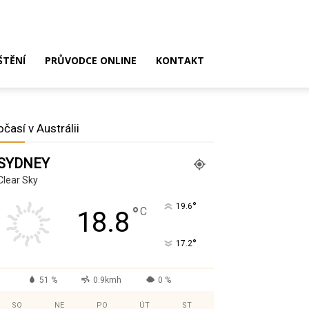
ŠTĚNÍ
PRŮVODCE ONLINE
KONTAKT
očasí v Austrálii
SYDNEY
Clear Sky
°
19.6
°
C
18.8
°
17.2
51 %
0.9kmh
0 %
SO
NE
PO
ÚT
ST