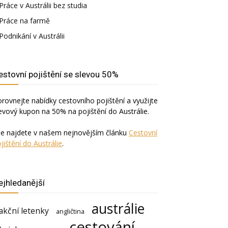
Práce v Austrálii bez studia
Práce na farmě
Podnikání v Austrálii
estovní pojištění se slevou 50%
rovnejte nabídky cestovního pojištění a využijte
evový kupon na 50% na pojištění do Austrálie.
še najdete v našem nejnovějším článku
Cestovní
jištění do Austrálie
.
ejhledanější
austrálie
akční letenky
angličtina
cestování