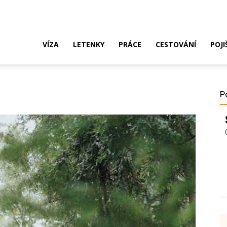
ak
VÍZA
LETENKY
PRÁCE
CESTOVÁNÍ
POJI
o
P
ustrálie?
íza,