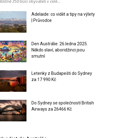
ibližně 250 tisíci obyvateli v celé...
Adelaide: co vidět a tipy na výlety
| Průvodce
Den Austrálie: 26.ledna 2025.
Někdo slaví, aboridžinci jsou
smutní
Letenky z Budapešti do Sydney
za 17 990 Kč
Do Sydney se společností British
Airways za 26466 Kč