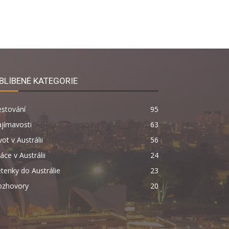
BLÍBENÉ KATEGORIE
estování
95
jímavosti
63
vot v Austrálii
56
áce v Austrálii
24
tenky do Austrálie
23
ozhovory
20