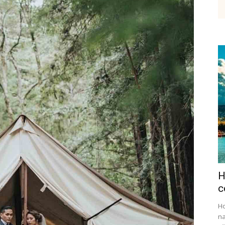
etenky,
tudium
H
ráce
c
Ho
na