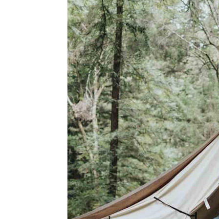
l
s
a
p