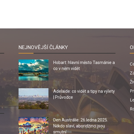
NEJNOVĚJŠÍ ČLÁNKY
O
Hobart: hlavní město Tasmánie a
C
co v něm vidět
Za
Ži
Pr
Adelaide: co vidět a tipy na výlety
| Průvodce
Le
R
Den Austrálie: 26.ledna 2025.
Někdo slaví, aboridžinci jsou
smutní