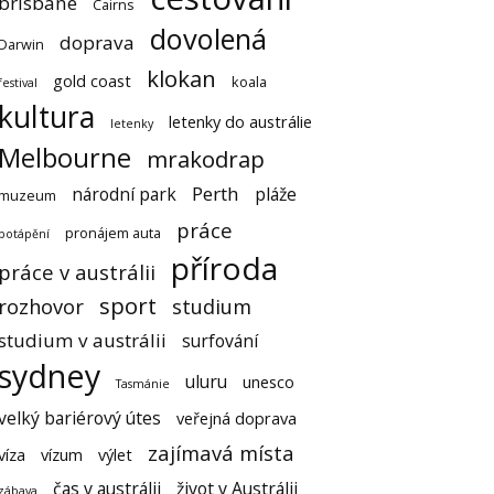
brisbane
Cairns
dovolená
doprava
Darwin
klokan
gold coast
koala
festival
kultura
letenky do austrálie
letenky
Melbourne
mrakodrap
Perth
národní park
pláže
muzeum
práce
pronájem auta
potápění
příroda
práce v austrálii
sport
rozhovor
studium
studium v austrálii
surfování
sydney
uluru
unesco
Tasmánie
velký bariérový útes
veřejná doprava
zajímavá místa
víza
vízum
výlet
čas v austrálii
život v Austrálii
zábava