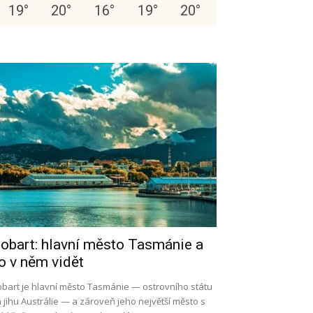
19
°
20
°
16
°
19
°
20
°
obart: hlavní město Tasmánie a
o v něm vidět
bart je hlavní město Tasmánie — ostrovního státu
 jihu Austrálie — a zároveň jeho největší město s