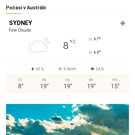
Počasí v Austrálii
SYDNEY
Few Clouds
°
9.7
°
C
8
°
6.9
60 %
0.5kmh
24 %
ČT
PÁ
SO
NE
PO
8
°
19
°
19
°
19
°
15
°