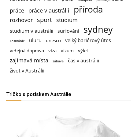
příroda
práce
práce v austrálii
sport
rozhovor
studium
sydney
studium v austrálii
surfování
uluru
velký bariérový útes
unesco
Tasmánie
veřejná doprava
víza
vízum
výlet
zajímavá místa
čas v austrálii
zábava
život v Austrálii
Tričko s potiskem Austrálie