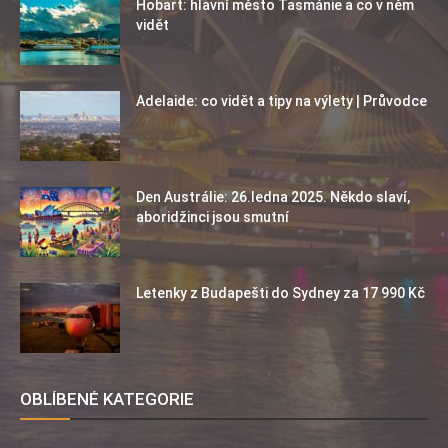
Hobart: hlavní město Tasmánie a co v něm
vidět
Adelaide: co vidět a tipy na výlety | Průvodce
Den Austrálie: 26.ledna 2025. Někdo slaví,
aboridžinci jsou smutní
Letenky z Budapešti do Sydney za 17 990 Kč
OBLÍBENÉ KATEGORIE