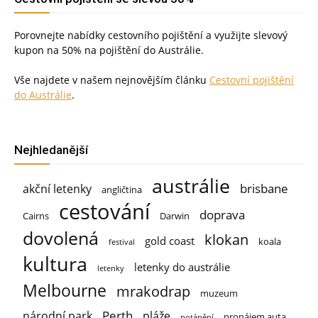
Porovnejte nabídky cestovního pojištění a využijte slevový
kupon na 50% na pojištění do Austrálie.
Vše najdete v našem nejnovějším článku
Cestovní pojištění
do Austrálie
.
Nejhledanější
austrálie
brisbane
akční letenky
angličtina
cestování
doprava
Cairns
Darwin
dovolená
klokan
gold coast
koala
festival
kultura
letenky do austrálie
letenky
Melbourne
mrakodrap
muzeum
Perth
národní park
pláže
pronájem auta
potápění