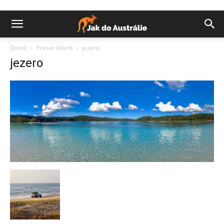
Domů
Fraser Island
jezero
jezero