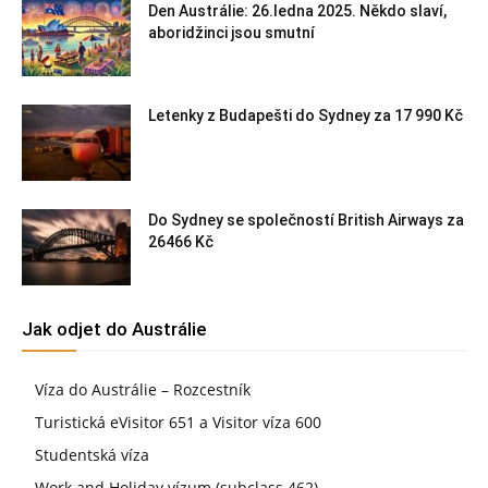
Den Austrálie: 26.ledna 2025. Někdo slaví,
aboridžinci jsou smutní
Letenky z Budapešti do Sydney za 17 990 Kč
Do Sydney se společností British Airways za
26466 Kč
Jak odjet do Austrálie
Víza do Austrálie – Rozcestník
Turistická eVisitor 651 a Visitor víza 600
Studentská víza
Work and Holiday vízum (subclass 462)