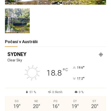
Počasí v Austrálii
SYDNEY
Clear Sky
°
19.6
°
C
18.8
°
17.2
51 %
0.9kmh
0 %
SO
NE
PO
ÚT
ST
19
°
20
°
16
°
19
°
20
°