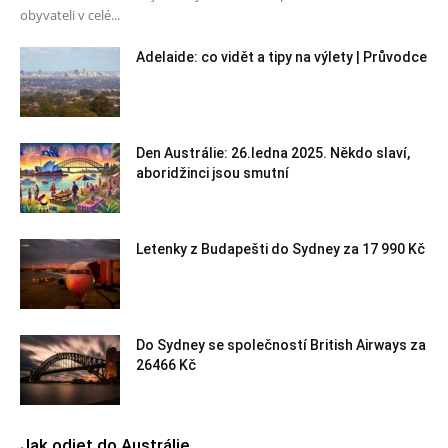
obyvateli v celé...
Adelaide: co vidět a tipy na výlety | Průvodce
Den Austrálie: 26.ledna 2025. Někdo slaví,
aboridžinci jsou smutní
Letenky z Budapešti do Sydney za 17 990 Kč
Do Sydney se společností British Airways za
26466 Kč
Jak odjet do Austrálie