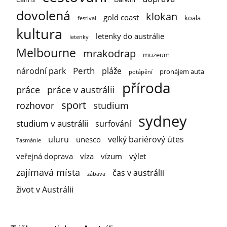
dovolená
klokan
gold coast
koala
festival
kultura
letenky do austrálie
letenky
Melbourne
mrakodrap
muzeum
Perth
národní park
pláže
pronájem auta
potápění
příroda
práce
práce v austrálii
sport
rozhovor
studium
sydney
studium v austrálii
surfování
uluru
velký bariérový útes
unesco
Tasmánie
veřejná doprava
víza
vízum
výlet
zajímavá místa
čas v austrálii
zábava
život v Austrálii