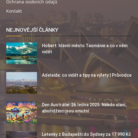
Ochrana osobních údajů
Kontakt
NEJNOVĚJŠÍ ČLÁNKY
Hobart: hlavní město Tasmánie a co v něm
vidět
Adelaide: co vidět a tipy na výlety | Průvodce
Den Austrálie: 26.ledna 2025. Někdo slaví,
aboridžinci jsou smutní
Letenky z Budapešti do Sydney za 17 990 Kč