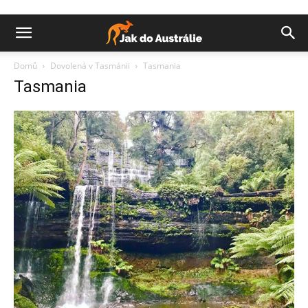
Domů
Dovolená v Tasmánii
Tasmania
Tasmania