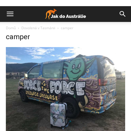
Domů
Dovolená v Tasmánii
camper
camper