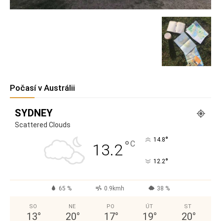
Počasí v Austrálii
SYDNEY
Scattered Clouds
°
14.8
°
C
13.2
°
12.2
65 %
0.9kmh
38 %
SO
NE
PO
ÚT
ST
13
°
20
°
17
°
19
°
20
°