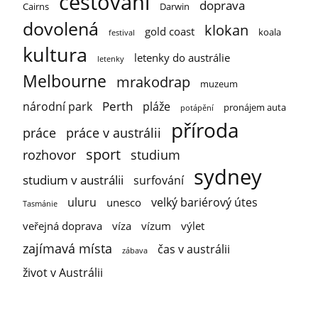
cestování
doprava
Cairns
Darwin
dovolená
klokan
gold coast
koala
festival
kultura
letenky do austrálie
letenky
Melbourne
mrakodrap
muzeum
Perth
národní park
pláže
pronájem auta
potápění
příroda
práce
práce v austrálii
sport
rozhovor
studium
sydney
studium v austrálii
surfování
uluru
velký bariérový útes
unesco
Tasmánie
veřejná doprava
víza
vízum
výlet
zajímavá místa
čas v austrálii
zábava
život v Austrálii