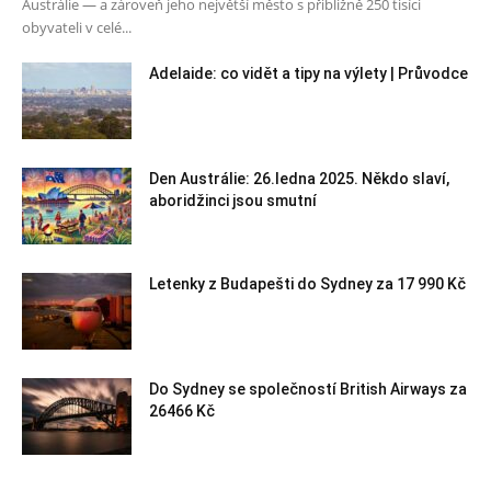
Austrálie — a zároveň jeho největší město s přibližně 250 tisíci
obyvateli v celé...
Adelaide: co vidět a tipy na výlety | Průvodce
Den Austrálie: 26.ledna 2025. Někdo slaví,
aboridžinci jsou smutní
Letenky z Budapešti do Sydney za 17 990 Kč
Do Sydney se společností British Airways za
26466 Kč