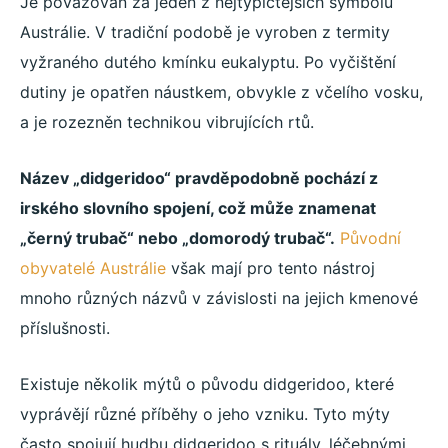
Je považován za jeden z nejtypičtějších symbolů
Austrálie. V tradiční podobě je vyroben z termity
vyžraného dutého kmínku eukalyptu. Po vyčištění
dutiny je opatřen náustkem, obvykle z včelího vosku,
a je rozezněn technikou vibrujících rtů.
Název „didgeridoo“ pravděpodobně pochází z
irského slovního spojení, což může znamenat
„černý trubač“ nebo „domorodý trubač“.
Původní
obyvatelé Austrálie
však mají pro tento nástroj
mnoho různých názvů v závislosti na jejich kmenové
příslušnosti.
Existuje několik mýtů o původu didgeridoo, které
vyprávějí různé příběhy o jeho vzniku. Tyto mýty
často spojují hudbu didgeridoo s rituály, léčebnými