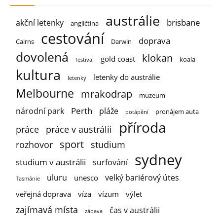
austrálie
brisbane
akční letenky
angličtina
cestování
doprava
Cairns
Darwin
dovolená
klokan
gold coast
koala
festival
kultura
letenky do austrálie
letenky
Melbourne
mrakodrap
muzeum
Perth
národní park
pláže
pronájem auta
potápění
příroda
práce
práce v austrálii
sport
rozhovor
studium
sydney
studium v austrálii
surfování
uluru
velký bariérový útes
unesco
Tasmánie
veřejná doprava
víza
vízum
výlet
zajímavá místa
čas v austrálii
zábava