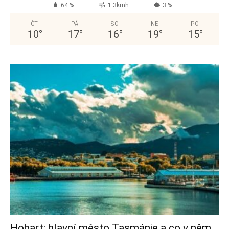
64 %
1.3kmh
3 %
ČT
PÁ
SO
NE
PO
10
°
17
°
16
°
19
°
15
°
Hobart: hlavní město Tasmánie a co v něm