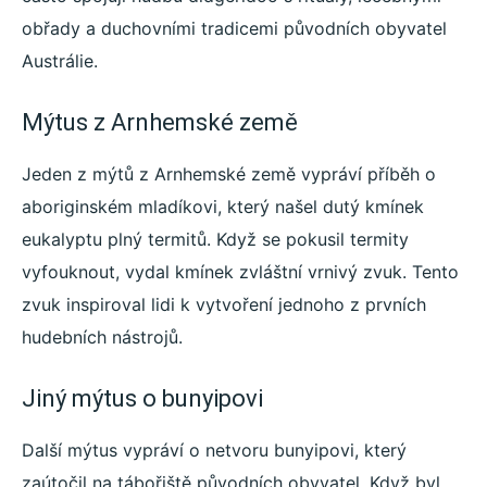
obřady a duchovními tradicemi původních obyvatel
Austrálie.
Mýtus z Arnhemské země
Jeden z mýtů z Arnhemské země vypráví příběh o
aboriginském mladíkovi, který našel dutý kmínek
eukalyptu plný termitů. Když se pokusil termity
vyfouknout, vydal kmínek zvláštní vrnivý zvuk. Tento
zvuk inspiroval lidi k vytvoření jednoho z prvních
hudebních nástrojů.
Jiný mýtus o bunyipovi
Další mýtus vypráví o netvoru bunyipovi, který
zaútočil na tábořiště původních obyvatel. Když byl