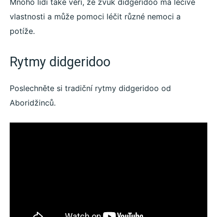
Mnoho lidí také věří, že zvuk didgeridoo má léčivé
vlastnosti a může pomoci léčit různé nemoci a
potíže.
Rytmy didgeridoo
Poslechněte si tradiční rytmy didgeridoo od
Aboridžinců.