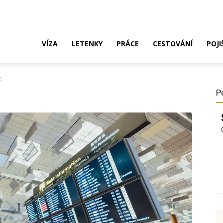
ak
VÍZA
LETENKY
PRÁCE
CESTOVÁNÍ
POJI
e
o
P
ustrálie?
íza,