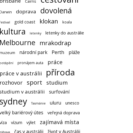
brisbane
Cairns
dovolená
doprava
Darwin
klokan
gold coast
koala
festival
kultura
letenky do austrálie
letenky
Melbourne
mrakodrap
Perth
národní park
pláže
muzeum
práce
pronájem auta
potápění
příroda
práce v austrálii
sport
rozhovor
studium
studium v austrálii
surfování
sydney
uluru
unesco
Tasmánie
velký bariérový útes
veřejná doprava
zajímavá místa
víza
vízum
výlet
čas v austrálii
život v Austrálii
zábava