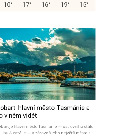
10
°
17
°
16
°
19
°
15
°
obart: hlavní město Tasmánie a
o v něm vidět
bart je hlavní město Tasmánie — ostrovního státu
 jihu Austrálie — a zároveň jeho největší město s