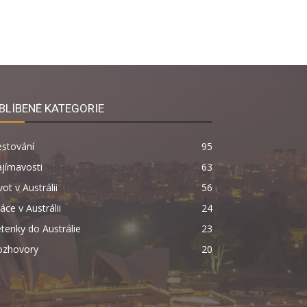
BLÍBENÉ KATEGORIE
estování
95
jímavosti
63
vot v Austrálii
56
áce v Austrálii
24
tenky do Austrálie
23
ozhovory
20