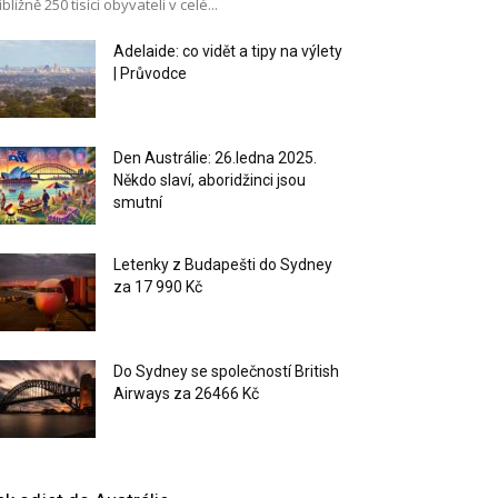
ibližně 250 tisíci obyvateli v celé...
Adelaide: co vidět a tipy na výlety
| Průvodce
Den Austrálie: 26.ledna 2025.
Někdo slaví, aboridžinci jsou
smutní
Letenky z Budapešti do Sydney
za 17 990 Kč
Do Sydney se společností British
Airways za 26466 Kč