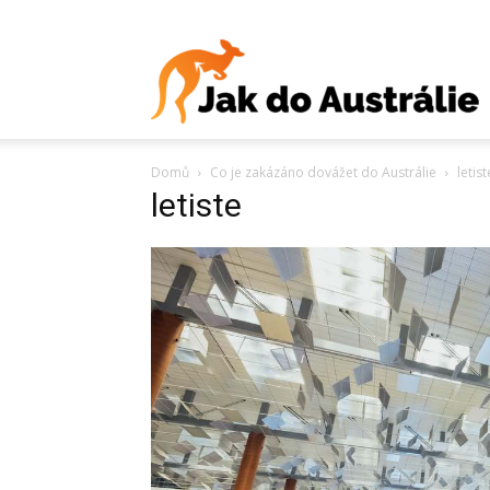
J
Domů
Co je zakázáno dovážet do Austrálie
letist
d
letiste
A
V