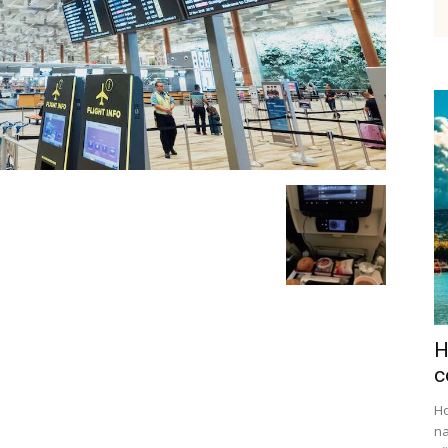
etenky,
tudium
H
ráce
c
Ho
na