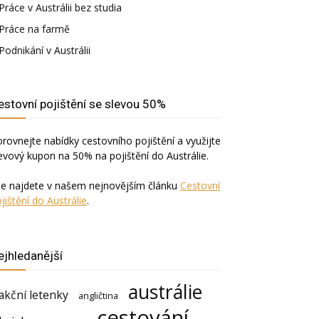
Práce v Austrálii bez studia
Práce na farmě
Podnikání v Austrálii
estovní pojištění se slevou 50%
rovnejte nabídky cestovního pojištění a využijte
evový kupon na 50% na pojištění do Austrálie.
še najdete v našem nejnovějším článku
Cestovní
jištění do Austrálie
.
ejhledanější
austrálie
akční letenky
angličtina
cestování