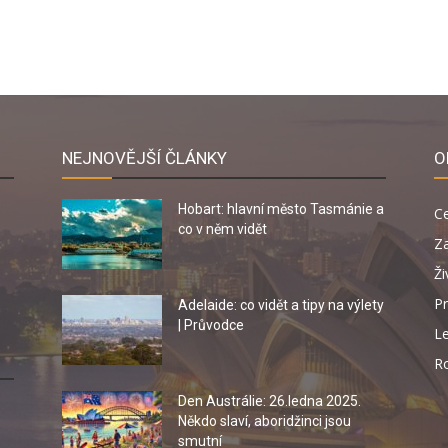
NEJNOVĚJŠÍ ČLÁNKY
O
Hobart: hlavní město Tasmánie a
C
co v něm vidět
Za
Ži
Pr
Adelaide: co vidět a tipy na výlety
| Průvodce
Le
R
Den Austrálie: 26.ledna 2025.
Někdo slaví, aboridžinci jsou
smutní