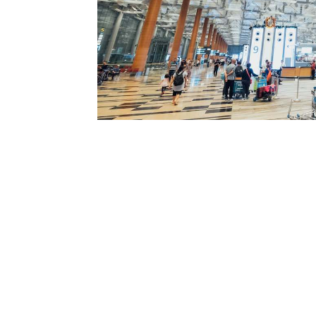
l
s
a
p