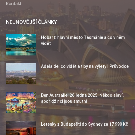
Kontakt
NEJNOVĚJŠÍ ČLÁNKY
Hobart: hlavní město Tasmánie a co v něm
vidět
Adelaide: co vidět a tipy na výlety | Průvodce
Den Austrálie: 26.ledna 2025. Někdo slaví,
aboridžinci jsou smutní
Letenky z Budapešti do Sydney za 17 990 Kč