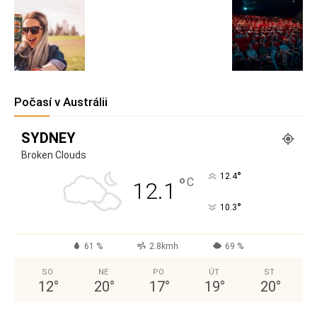
Počasí v Austrálii
SYDNEY
Broken Clouds
°
12.4
°
C
12.1
°
10.3
61 %
2.8kmh
69 %
SO
NE
PO
ÚT
ST
12
°
20
°
17
°
19
°
20
°