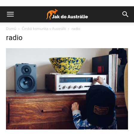
Domů
Česká komunita v Austrálii
radio
radio