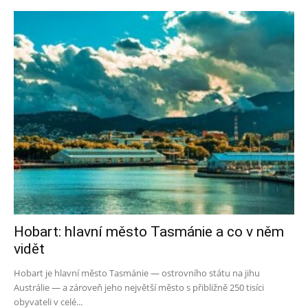
Hobart: hlavní město Tasmánie a co v něm
vidět
Hobart je hlavní město Tasmánie — ostrovního státu na jihu
Austrálie — a zároveň jeho největší město s přibližně 250 tisíci
obyvateli v celé...