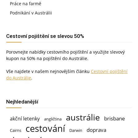
Práce na farmě
Podnikání v Austrálii
Cestovní pojištění se slevou 50%
Porovnejte nabídky cestovního pojištění a využijte slevový
kupon na 50% na pojištění do Austrálie.
Vše najdete v našem nejnovějším článku
Cestovní pojištění
do Austrálie
.
Nejhledanější
austrálie
brisbane
akční letenky
angličtina
cestování
doprava
Cairns
Darwin