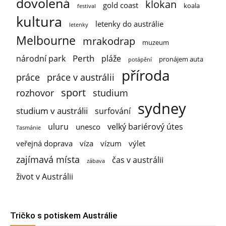
dovolená
klokan
gold coast
koala
festival
kultura
letenky do austrálie
letenky
Melbourne
mrakodrap
muzeum
Perth
národní park
pláže
pronájem auta
potápění
příroda
práce
práce v austrálii
sport
rozhovor
studium
sydney
studium v austrálii
surfování
uluru
velký bariérový útes
unesco
Tasmánie
veřejná doprava
víza
vízum
výlet
zajímavá místa
čas v austrálii
zábava
život v Austrálii
Tričko s potiskem Austrálie