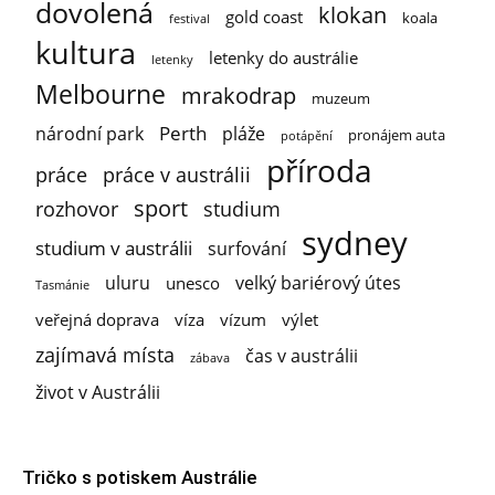
dovolená
klokan
gold coast
koala
festival
kultura
letenky do austrálie
letenky
Melbourne
mrakodrap
muzeum
Perth
národní park
pláže
pronájem auta
potápění
příroda
práce
práce v austrálii
sport
rozhovor
studium
sydney
studium v austrálii
surfování
uluru
velký bariérový útes
unesco
Tasmánie
veřejná doprava
víza
vízum
výlet
zajímavá místa
čas v austrálii
zábava
život v Austrálii
Tričko s potiskem Austrálie