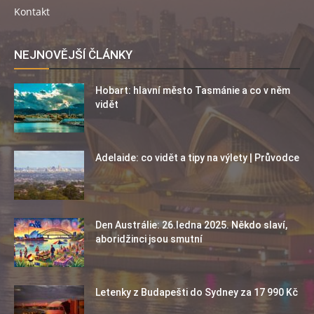
Kontakt
NEJNOVĚJŠÍ ČLÁNKY
Hobart: hlavní město Tasmánie a co v něm
vidět
Adelaide: co vidět a tipy na výlety | Průvodce
Den Austrálie: 26.ledna 2025. Někdo slaví,
aboridžinci jsou smutní
Letenky z Budapešti do Sydney za 17 990 Kč