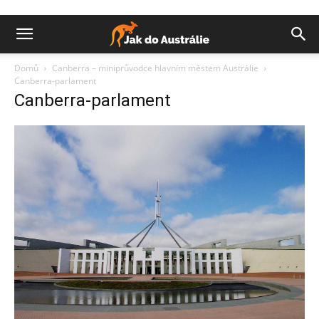
Domů
Canberra – miniprůvodce hlavním městem Austrálie
Canberra-parlament
Canberra-parlament