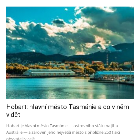
Hobart: hlavní město Tasmánie a co v něm
vidět
Hobart je hlavní město Tasmánie — ostrovního státu na jihu
Austrálie — a zároveň jeho největší město s přibližně 250 tisíci
obyvateli v celé...