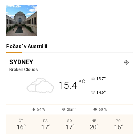
Počasí v Austrálii
SYDNEY
Broken Clouds
°
15.7
°
C
15.4
°
14.6
54 %
2kmh
60 %
ČT
PÁ
SO
NE
PO
16
°
17
°
17
°
20
°
16
°