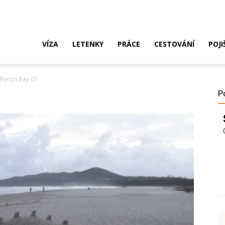
ak
VÍZA
LETENKY
PRÁCE
CESTOVÁNÍ
POJI
Byron Bay 03
o
P
ustrálie?
íza,