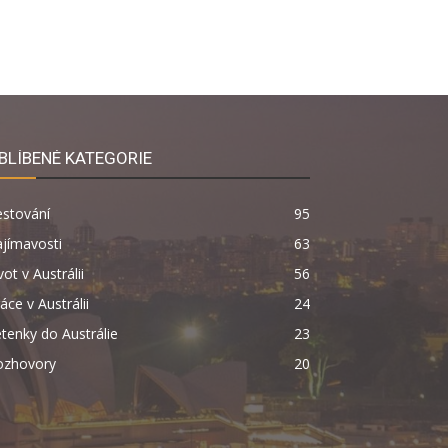
BLÍBENÉ KATEGORIE
estování
95
jímavosti
63
vot v Austrálii
56
áce v Austrálii
24
tenky do Austrálie
23
ozhovory
20