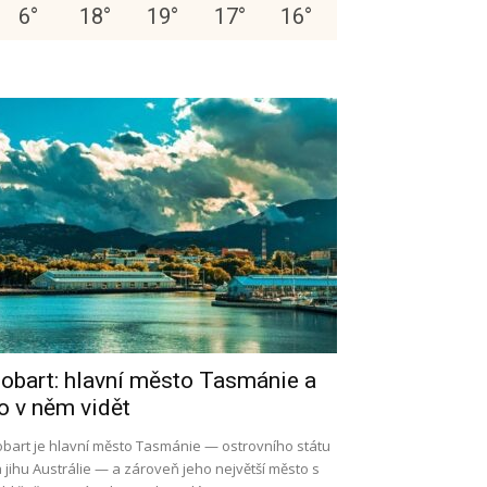
6
°
18
°
19
°
17
°
16
°
obart: hlavní město Tasmánie a
o v něm vidět
bart je hlavní město Tasmánie — ostrovního státu
 jihu Austrálie — a zároveň jeho největší město s