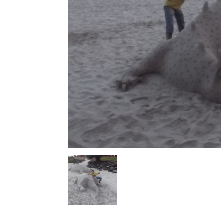
l
s
a
p