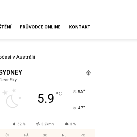
ŠTĚNÍ
PRŮVODCE ONLINE
KONTAKT
očasí v Austrálii
SYDNEY
Clear Sky
°
8.5
°
C
5.9
°
4.7
62 %
3.2kmh
3 %
ČT
PÁ
SO
NE
PO