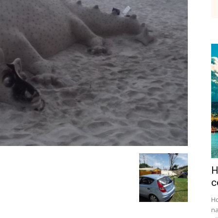
etenky,
tudium
H
ráce
c
Ho
na