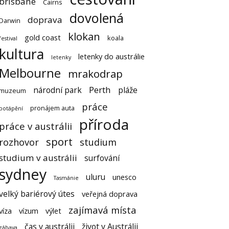
brisbane
Cairns
dovolená
doprava
Darwin
klokan
gold coast
koala
festival
kultura
letenky do austrálie
letenky
Melbourne
mrakodrap
Perth
národní park
pláže
muzeum
práce
pronájem auta
potápění
příroda
práce v austrálii
sport
rozhovor
studium
studium v austrálii
surfování
sydney
uluru
unesco
Tasmánie
velký bariérový útes
veřejná doprava
zajímavá místa
víza
vízum
výlet
čas v austrálii
život v Austrálii
zábava