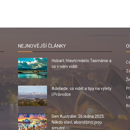
NEJNOVĚJŠÍ ČLÁNKY
O
Hobart: hlavní město Tasmánie a
C
co v něm vidět
Za
Ži
Pr
Adelaide: co vidět a tipy na výlety
| Průvodce
Le
R
Den Austrálie: 26.ledna 2025.
Někdo slaví, aboridžinci jsou
smutní