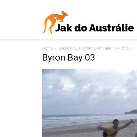
J
Domů
Byron Bay je pozemským rájem v Austrálii
d
Byron Bay 03
A
V