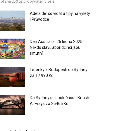
ibližně 250 tisíci obyvateli v celé...
Adelaide: co vidět a tipy na výlety
| Průvodce
Den Austrálie: 26.ledna 2025.
Někdo slaví, aboridžinci jsou
smutní
Letenky z Budapešti do Sydney
za 17 990 Kč
Do Sydney se společností British
Airways za 26466 Kč