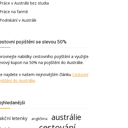
Práce v Austrálii bez studia
Práce na farmě
Podnikání v Austrálii
estovní pojištění se slevou 50%
rovnejte nabídky cestovního pojištění a využijte
evový kupon na 50% na pojištění do Austrálie.
še najdete v našem nejnovějším článku
Cestovní
jištění do Austrálie
.
ejhledanější
austrálie
akční letenky
angličtina
cestování