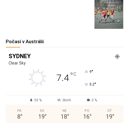
Počasí v Austrálii
SYDNEY
Clear Sky
°
9
°
C
7.4
°
5.2
59 %
3kmh
0 %
PÁ
SO
NE
PO
ÚT
8
°
19
°
18
°
16
°
19
°