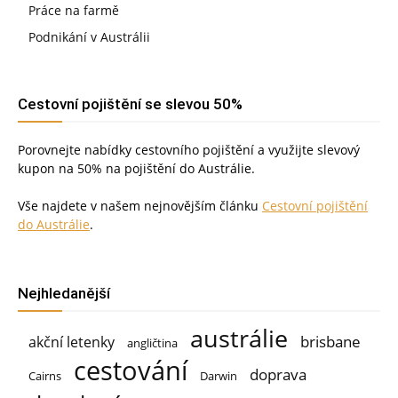
Práce na farmě
Podnikání v Austrálii
Cestovní pojištění se slevou 50%
Porovnejte nabídky cestovního pojištění a využijte slevový
kupon na 50% na pojištění do Austrálie.
Vše najdete v našem nejnovějším článku
Cestovní pojištění
do Austrálie
.
Nejhledanější
austrálie
brisbane
akční letenky
angličtina
cestování
doprava
Cairns
Darwin