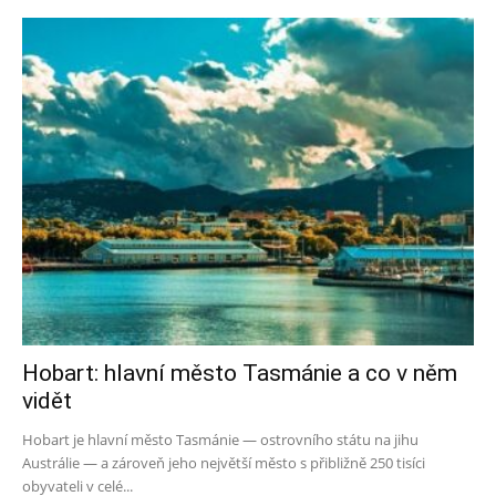
Hobart: hlavní město Tasmánie a co v něm
vidět
Hobart je hlavní město Tasmánie — ostrovního státu na jihu
Austrálie — a zároveň jeho největší město s přibližně 250 tisíci
obyvateli v celé...