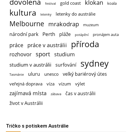
dovolená
klokan
gold coast
koala
festival
kultura
letenky do austrálie
letenky
Melbourne
mrakodrap
muzeum
Perth
národní park
pláže
pronájem auta
potápění
příroda
práce
práce v austrálii
sport
rozhovor
studium
sydney
studium v austrálii
surfování
uluru
velký bariérový útes
unesco
Tasmánie
veřejná doprava
víza
vízum
výlet
zajímavá místa
čas v austrálii
zábava
život v Austrálii
Tričko s potiskem Austrálie