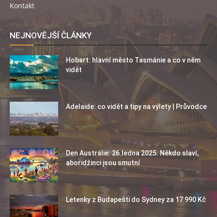
Kontakt
NEJNOVĚJŠÍ ČLÁNKY
Hobart: hlavní město Tasmánie a co v něm
vidět
Adelaide: co vidět a tipy na výlety | Průvodce
Den Austrálie: 26.ledna 2025. Někdo slaví,
aboridžinci jsou smutní
Letenky z Budapešti do Sydney za 17 990 Kč