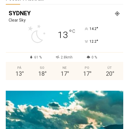
SYDNEY
Clear Sky
°
14.2
°
C
13
°
12.2
61 %
2.8kmh
0 %
PÁ
SO
NE
PO
ÚT
13
°
18
°
17
°
17
°
20
°