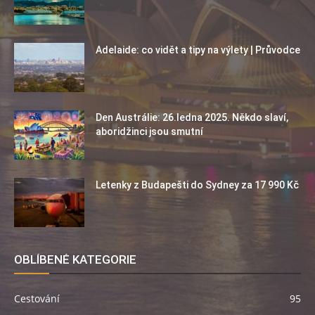
Adelaide: co vidět a tipy na výlety | Průvodce
Den Austrálie: 26.ledna 2025. Někdo slaví,
aboridžinci jsou smutní
Letenky z Budapešti do Sydney za 17 990 Kč
OBLÍBENÉ KATEGORIE
Cestování
95