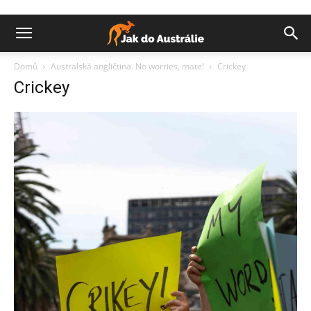
Domů
Australská angličtina. No worries, mate!
Crickey
Crickey