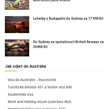
aboridžinci jsou smutní
Letenky z Budapešti do Sydney za 17 990 Kč
Do Sydney se společností British Airways za
26466 Kč
Jak odjet do Austrálie
Víza do Austrálie – Rozcestník
Turistická eVisitor 651 a Visitor víza 600
Studentská víza
Work and Holiday vízum (subclass 462)
Working holiday víza (subclass 417)