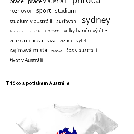
příroda
práce
práce v austrálii
sport
rozhovor
studium
sydney
studium v austrálii
surfování
uluru
velký bariérový útes
unesco
Tasmánie
veřejná doprava
víza
vízum
výlet
zajímavá místa
čas v austrálii
zábava
život v Austrálii
Tričko s potiskem Austrálie