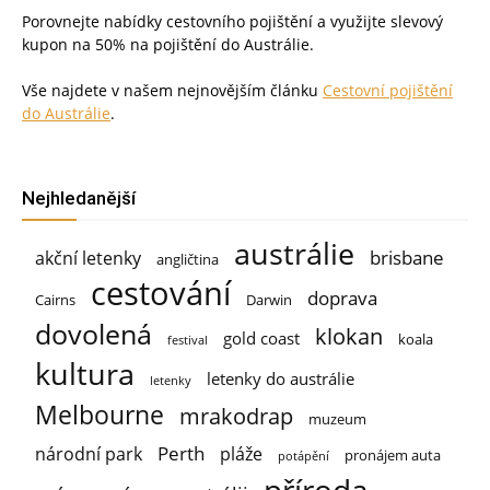
Porovnejte nabídky cestovního pojištění a využijte slevový
kupon na 50% na pojištění do Austrálie.
Vše najdete v našem nejnovějším článku
Cestovní pojištění
do Austrálie
.
Nejhledanější
austrálie
brisbane
akční letenky
angličtina
cestování
doprava
Cairns
Darwin
dovolená
klokan
gold coast
koala
festival
kultura
letenky do austrálie
letenky
Melbourne
mrakodrap
muzeum
Perth
národní park
pláže
pronájem auta
potápění