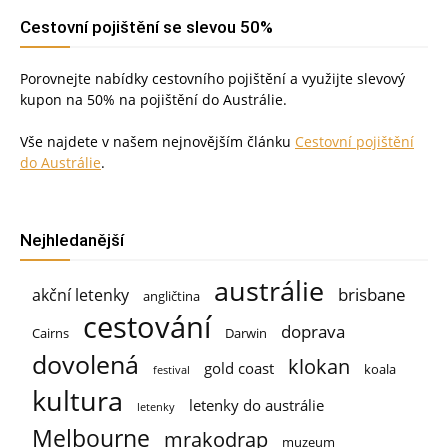
Cestovní pojištění se slevou 50%
Porovnejte nabídky cestovního pojištění a využijte slevový
kupon na 50% na pojištění do Austrálie.
Vše najdete v našem nejnovějším článku
Cestovní pojištění
do Austrálie
.
Nejhledanější
austrálie
brisbane
akční letenky
angličtina
cestování
doprava
Cairns
Darwin
dovolená
klokan
gold coast
koala
festival
kultura
letenky do austrálie
letenky
Melbourne
mrakodrap
muzeum