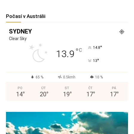
Počasí v Austrálii
SYDNEY
Clear Sky
°
14.8
°
C
13.9
°
13
65 %
0.5kmh
10 %
PO
ÚT
ST
ČT
PÁ
14
°
20
°
19
°
17
°
17
°