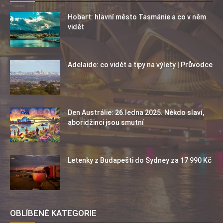
Hobart: hlavní město Tasmánie a co v něm
vidět
Adelaide: co vidět a tipy na výlety | Průvodce
Den Austrálie: 26.ledna 2025. Někdo slaví,
aboridžinci jsou smutní
Letenky z Budapešti do Sydney za 17 990 Kč
OBLÍBENÉ KATEGORIE