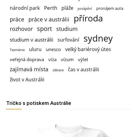
Perth
národní park
pláže
pronájem auta
potápění
příroda
práce
práce v austrálii
sport
rozhovor
studium
sydney
studium v austrálii
surfování
uluru
velký bariérový útes
unesco
Tasmánie
veřejná doprava
víza
vízum
výlet
zajímavá místa
čas v austrálii
zábava
život v Austrálii
Tričko s potiskem Austrálie