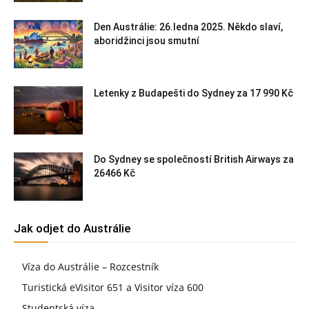
Den Austrálie: 26.ledna 2025. Někdo slaví,
aboridžinci jsou smutní
Letenky z Budapešti do Sydney za 17 990 Kč
Do Sydney se společností British Airways za
26466 Kč
Jak odjet do Austrálie
Víza do Austrálie – Rozcestník
Turistická eVisitor 651 a Visitor víza 600
Studentská víza