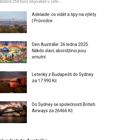
ibližně 250 tisíci obyvateli v celé...
Adelaide: co vidět a tipy na výlety
| Průvodce
Den Austrálie: 26.ledna 2025.
Někdo slaví, aboridžinci jsou
smutní
Letenky z Budapešti do Sydney
za 17 990 Kč
Do Sydney se společností British
Airways za 26466 Kč