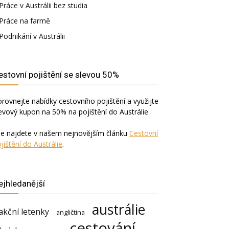
Práce v Austrálii bez studia
Práce na farmě
Podnikání v Austrálii
estovní pojištění se slevou 50%
rovnejte nabídky cestovního pojištění a využijte
evový kupon na 50% na pojištění do Austrálie.
še najdete v našem nejnovějším článku
Cestovní
jištění do Austrálie
.
ejhledanější
austrálie
akční letenky
angličtina
cestování