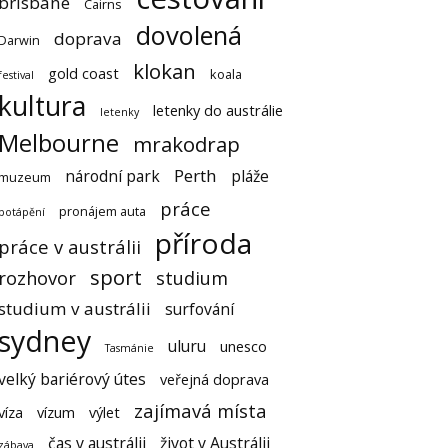
brisbane
Cairns
dovolená
doprava
Darwin
klokan
gold coast
koala
festival
kultura
letenky do austrálie
letenky
Melbourne
mrakodrap
Perth
národní park
pláže
muzeum
práce
pronájem auta
potápění
příroda
práce v austrálii
sport
rozhovor
studium
studium v austrálii
surfování
sydney
uluru
unesco
Tasmánie
velký bariérový útes
veřejná doprava
zajímavá místa
víza
vízum
výlet
čas v austrálii
život v Austrálii
zábava