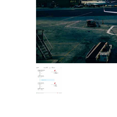
l
s
a
p