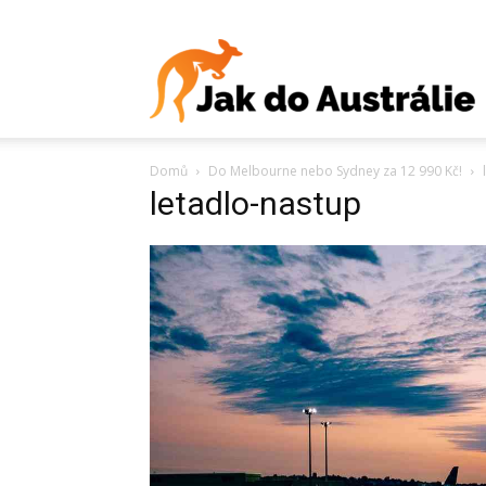
J
Domů
Do Melbourne nebo Sydney za 12 990 Kč!
d
letadlo-nastup
A
V