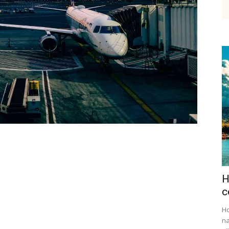
etenky,
tudium
H
ráce
c
Ho
na