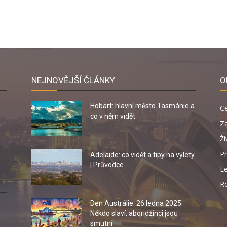
NEJNOVĚJŠÍ ČLÁNKY
O
Hobart: hlavní město Tasmánie a
C
co v něm vidět
Za
Ži
Pr
Adelaide: co vidět a tipy na výlety
| Průvodce
Le
R
Den Austrálie: 26.ledna 2025.
Někdo slaví, aboridžinci jsou
smutní