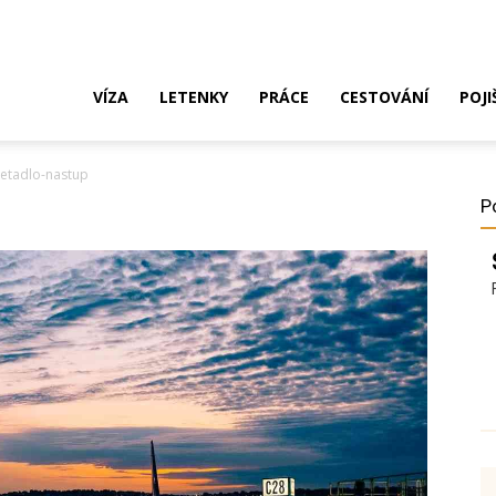
ak
VÍZA
LETENKY
PRÁCE
CESTOVÁNÍ
POJI
letadlo-nastup
o
P
ustrálie?
íza,