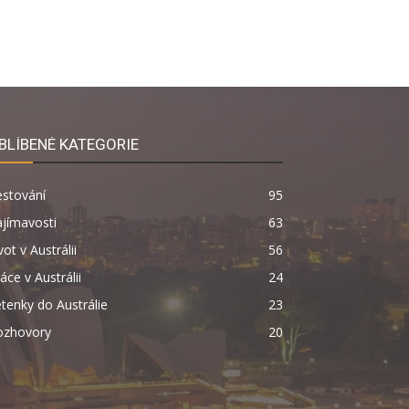
BLÍBENÉ KATEGORIE
estování
95
jímavosti
63
vot v Austrálii
56
áce v Austrálii
24
tenky do Austrálie
23
ozhovory
20