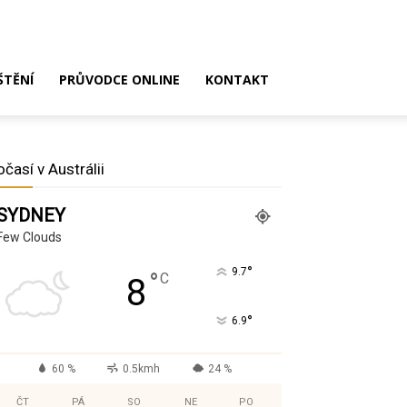
ŠTĚNÍ
PRŮVODCE ONLINE
KONTAKT
očasí v Austrálii
SYDNEY
Few Clouds
°
9.7
°
C
8
°
6.9
60 %
0.5kmh
24 %
ČT
PÁ
SO
NE
PO