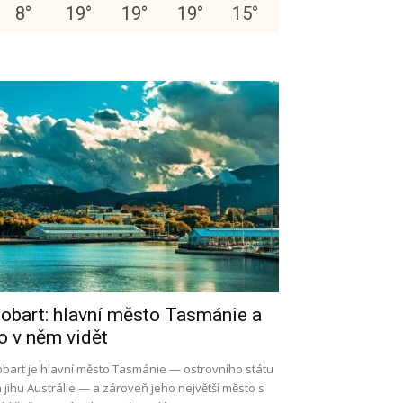
8
°
19
°
19
°
19
°
15
°
obart: hlavní město Tasmánie a
o v něm vidět
bart je hlavní město Tasmánie — ostrovního státu
 jihu Austrálie — a zároveň jeho největší město s