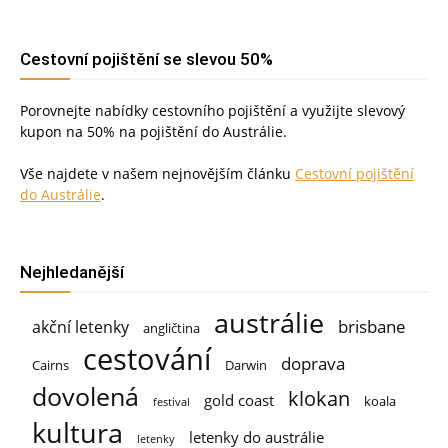
Cestovní pojištění se slevou 50%
Porovnejte nabídky cestovního pojištění a využijte slevový
kupon na 50% na pojištění do Austrálie.
Vše najdete v našem nejnovějším článku
Cestovní pojištění
do Austrálie
.
Nejhledanější
austrálie
brisbane
akční letenky
angličtina
cestování
doprava
Cairns
Darwin
dovolená
klokan
gold coast
koala
festival
kultura
letenky do austrálie
letenky