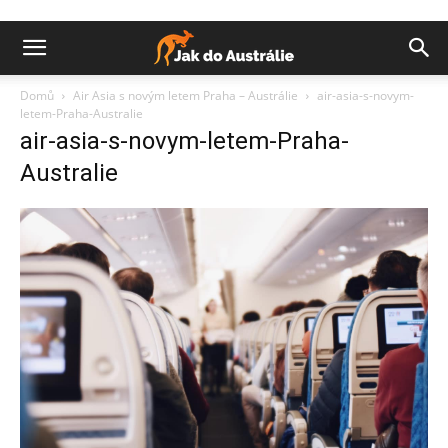
Domů
Air Asia s novým letem Praha – Austrálie
air-asia-s-novym-
letem-Praha-Australie
air-asia-s-novym-letem-Praha-
Australie