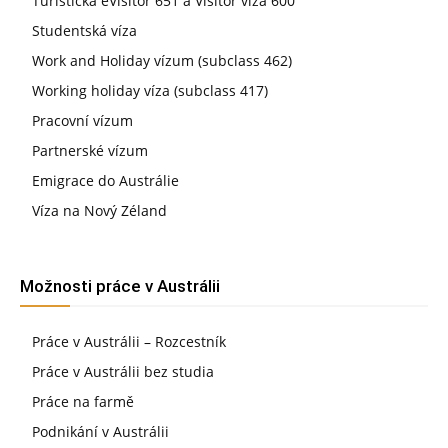
Turistická eVisitor 651 a Visitor víza 600
Studentská víza
Work and Holiday vízum (subclass 462)
Working holiday víza (subclass 417)
Pracovní vízum
Partnerské vízum
Emigrace do Austrálie
Víza na Nový Zéland
Možnosti práce v Austrálii
Práce v Austrálii – Rozcestník
Práce v Austrálii bez studia
Práce na farmě
Podnikání v Austrálii