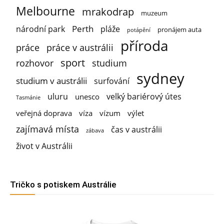
Melbourne
mrakodrap
muzeum
Perth
národní park
pláže
pronájem auta
potápění
příroda
práce
práce v austrálii
sport
rozhovor
studium
sydney
studium v austrálii
surfování
uluru
velký bariérový útes
unesco
Tasmánie
veřejná doprava
víza
vízum
výlet
zajímavá místa
čas v austrálii
zábava
život v Austrálii
Tričko s potiskem Austrálie