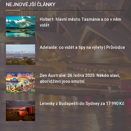
NEJNOVĚJŠÍ ČLÁNKY
Hobart: hlavní město Tasmánie a co v něm
vidět
Adelaide: co vidět a tipy na výlety | Průvodce
Den Austrálie: 26.ledna 2025. Někdo slaví,
aboridžinci jsou smutní
Letenky z Budapešti do Sydney za 17 990 Kč