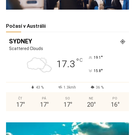
Počasí v Austrálii
SYDNEY
Scattered Clouds
°
19.1
°
C
17.3
°
15.8
43 %
1.3kmh
36 %
ČT
PÁ
SO
NE
PO
17
°
17
°
17
°
20
°
16
°