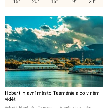
16
°
20
°
16
°
19
°
20
°
Hobart: hlavní město Tasmánie a co v něm
vidět
Hobart je hlavní město Tasmánie — ostrovního státu na jihu