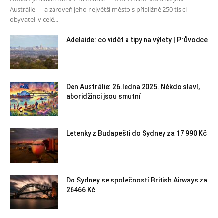
Austrálie — a zároveň jeho největší město s přibližně 250 tisíci
obyvateli v celé...
Adelaide: co vidět a tipy na výlety | Průvodce
Den Austrálie: 26.ledna 2025. Někdo slaví,
aboridžinci jsou smutní
Letenky z Budapešti do Sydney za 17 990 Kč
Do Sydney se společností British Airways za
26466 Kč