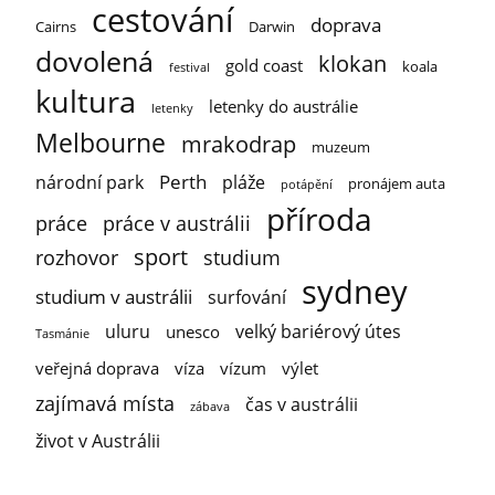
cestování
doprava
Cairns
Darwin
dovolená
klokan
gold coast
koala
festival
kultura
letenky do austrálie
letenky
Melbourne
mrakodrap
muzeum
Perth
národní park
pláže
pronájem auta
potápění
příroda
práce
práce v austrálii
sport
rozhovor
studium
sydney
studium v austrálii
surfování
uluru
velký bariérový útes
unesco
Tasmánie
veřejná doprava
víza
vízum
výlet
zajímavá místa
čas v austrálii
zábava
život v Austrálii