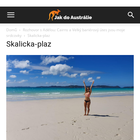
Domů
Rozhovor s Adélou: Cairns a Velký bariérový útes jsou moje
srdcovky
Skalicka-plaz
Skalicka-plaz