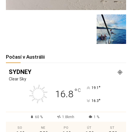
Počasí v Austrálii
SYDNEY
Clear Sky
°
19.1
°
C
16.8
°
16.3
60 %
1.8kmh
1 %
SO
NE
PO
ÚT
ST