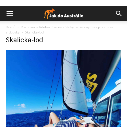
Domů
Rozhovor s Adélou: Cairns a Velký bariérový útes jsou moje
srdcovky
Skalicka-lod
Skalicka-lod