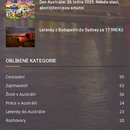
Den Austrálie: 26.ledna 2025. Někdo slaví,
aboridžinci jsou smutní
Letenky z Budapešti do Sydney za 17 990 Kč
OBLÍBENÉ KATEGORIE
Cestování
95
Zajímavosti
63
Život v Austrálii
56
Práce v Austrálii
24
Letenky do Austrálie
23
Rozhovory
20