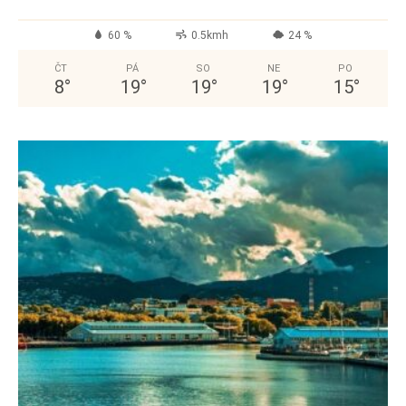
60 %
0.5kmh
24 %
ČT
PÁ
SO
NE
PO
8
°
19
°
19
°
19
°
15
°