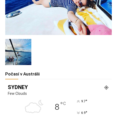
Počasí v Austrálii
SYDNEY
Few Clouds
°
9.7
°
C
8
°
6.9