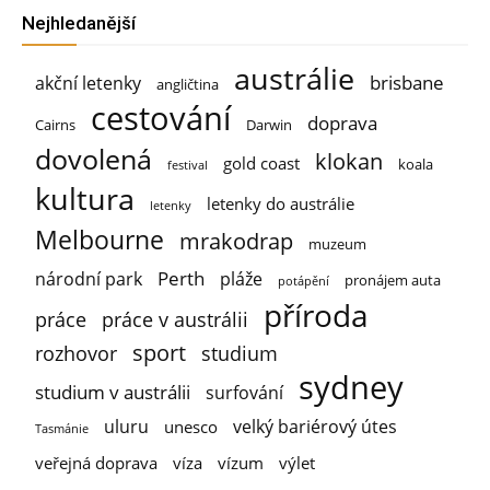
Nejhledanější
austrálie
brisbane
akční letenky
angličtina
cestování
doprava
Cairns
Darwin
dovolená
klokan
gold coast
koala
festival
kultura
letenky do austrálie
letenky
Melbourne
mrakodrap
muzeum
Perth
národní park
pláže
pronájem auta
potápění
příroda
práce
práce v austrálii
sport
rozhovor
studium
sydney
studium v austrálii
surfování
uluru
velký bariérový útes
unesco
Tasmánie
veřejná doprava
víza
vízum
výlet