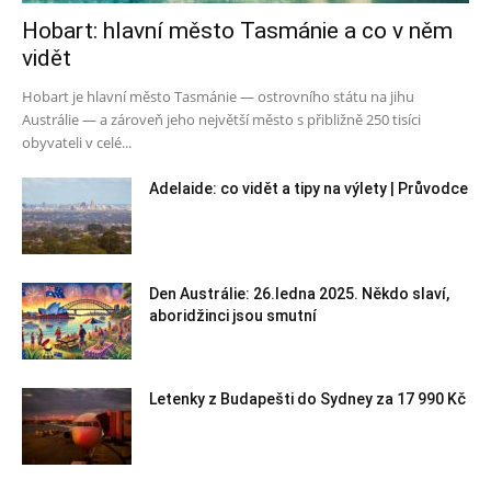
Hobart: hlavní město Tasmánie a co v něm
vidět
Hobart je hlavní město Tasmánie — ostrovního státu na jihu
Austrálie — a zároveň jeho největší město s přibližně 250 tisíci
obyvateli v celé...
Adelaide: co vidět a tipy na výlety | Průvodce
Den Austrálie: 26.ledna 2025. Někdo slaví,
aboridžinci jsou smutní
Letenky z Budapešti do Sydney za 17 990 Kč