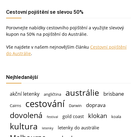
Cestovní pojištění se slevou 50%
Porovnejte nabídky cestovního pojištění a využijte slevový
kupon na 50% na pojištění do Austrálie.
Vše najdete v našem nejnovějším článku
Cestovní pojištění
do Austrálie
.
Nejhledanější
austrálie
brisbane
akční letenky
angličtina
cestování
doprava
Cairns
Darwin
dovolená
klokan
gold coast
koala
festival
kultura
letenky do austrálie
letenky