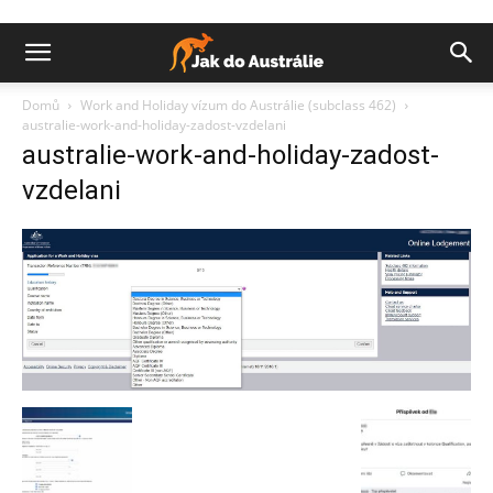
Domů
Work and Holiday vízum do Austrálie (subclass 462)
australie-work-and-holiday-zadost-vzdelani
australie-work-and-holiday-zadost-
vzdelani