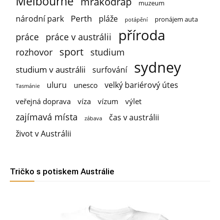
Melbourne
mrakodrap
muzeum
Perth
národní park
pláže
pronájem auta
potápění
příroda
práce
práce v austrálii
sport
rozhovor
studium
sydney
studium v austrálii
surfování
uluru
velký bariérový útes
unesco
Tasmánie
veřejná doprava
víza
vízum
výlet
zajímavá místa
čas v austrálii
zábava
život v Austrálii
Tričko s potiskem Austrálie