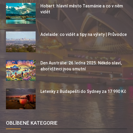
Hobart: hlavní město Tasmánie a co v něm
vidět
Adelaide: co vidět a tipy na výlety | Průvodce
Den Austrálie: 26.ledna 2025. Někdo slaví,
aboridžinci jsou smutní
Letenky z Budapešti do Sydney za 17 990 Kč
OBLÍBENÉ KATEGORIE