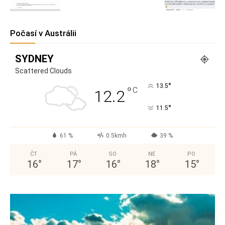
Počasí v Austrálii
SYDNEY
Scattered Clouds
°
13.5
°
C
12.2
°
11.5
61 %
0.5kmh
39 %
ČT
PÁ
SO
NE
PO
16
°
17
°
16
°
18
°
15
°