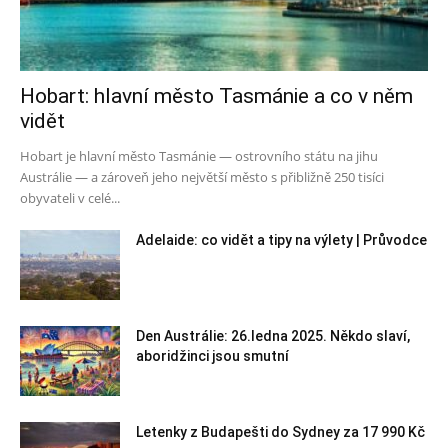
Hobart: hlavní město Tasmánie a co v něm
vidět
Hobart je hlavní město Tasmánie — ostrovního státu na jihu
Austrálie — a zároveň jeho největší město s přibližně 250 tisíci
obyvateli v celé...
Adelaide: co vidět a tipy na výlety | Průvodce
Den Austrálie: 26.ledna 2025. Někdo slaví,
aboridžinci jsou smutní
Letenky z Budapešti do Sydney za 17 990 Kč