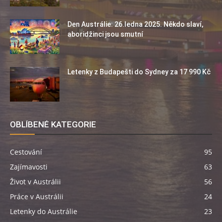
Den Austrálie: 26.ledna 2025. Někdo slaví,
aboridžinci jsou smutní
Letenky z Budapešti do Sydney za 17 990 Kč
OBLÍBENÉ KATEGORIE
Cestování
95
Zajímavosti
63
Život v Austrálii
56
Práce v Austrálii
24
Letenky do Austrálie
23