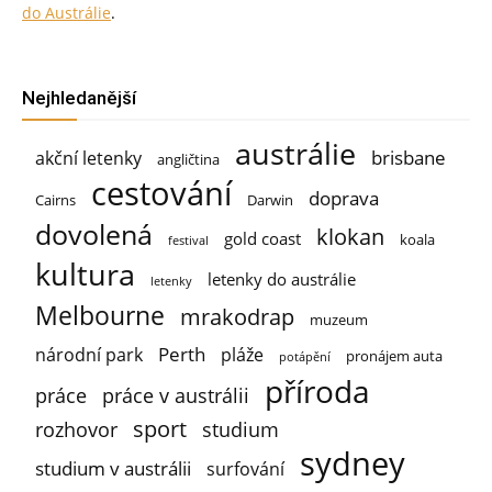
do Austrálie
.
Nejhledanější
austrálie
brisbane
akční letenky
angličtina
cestování
doprava
Cairns
Darwin
dovolená
klokan
gold coast
koala
festival
kultura
letenky do austrálie
letenky
Melbourne
mrakodrap
muzeum
Perth
národní park
pláže
pronájem auta
potápění
příroda
práce
práce v austrálii
sport
rozhovor
studium
sydney
studium v austrálii
surfování