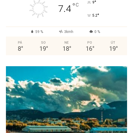
°
9
°
C
7.4
°
5.2
59 %
3kmh
0 %
PÁ
SO
NE
PO
ÚT
8
°
19
°
18
°
16
°
19
°