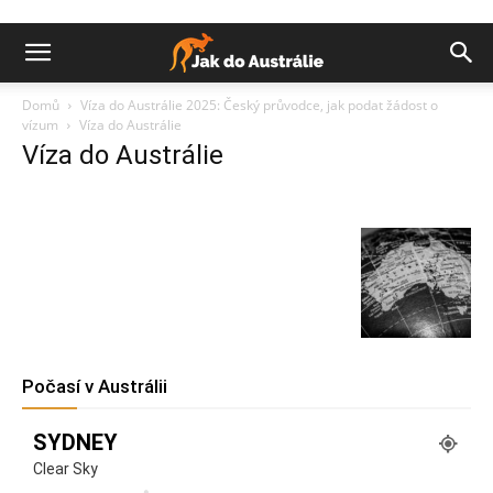
Domů
Víza do Austrálie 2025: Český průvodce, jak podat žádost o
vízum
Víza do Austrálie
Víza do Austrálie
Počasí v Austrálii
SYDNEY
Clear Sky