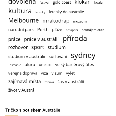
dovolená
klokan
gold coast
koala
festival
kultura
letenky do austrálie
letenky
Melbourne
mrakodrap
muzeum
Perth
národní park
pláže
pronájem auta
potápění
příroda
práce
práce v austrálii
sport
rozhovor
studium
sydney
studium v austrálii
surfování
uluru
velký bariérový útes
unesco
Tasmánie
veřejná doprava
víza
vízum
výlet
zajímavá místa
čas v austrálii
zábava
život v Austrálii
Tričko s potiskem Austrálie