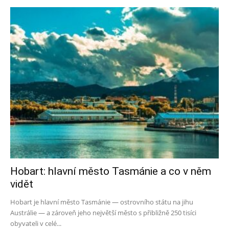
Hobart: hlavní město Tasmánie a co v něm
vidět
Hobart je hlavní město Tasmánie — ostrovního státu na jihu
Austrálie — a zároveň jeho největší město s přibližně 250 tisíci
obyvateli v celé...