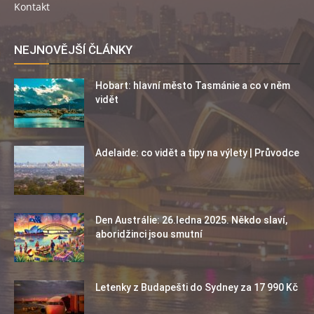
Kontakt
NEJNOVĚJŠÍ ČLÁNKY
Hobart: hlavní město Tasmánie a co v něm
vidět
Adelaide: co vidět a tipy na výlety | Průvodce
Den Austrálie: 26.ledna 2025. Někdo slaví,
aboridžinci jsou smutní
Letenky z Budapešti do Sydney za 17 990 Kč