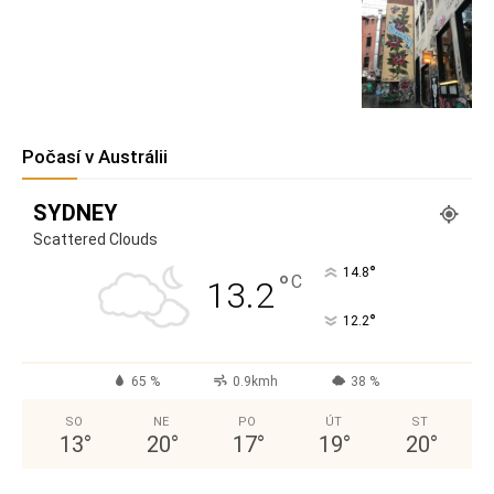
Počasí v Austrálii
SYDNEY
Scattered Clouds
°
14.8
°
C
13.2
°
12.2
65 %
0.9kmh
38 %
SO
NE
PO
ÚT
ST
13
°
20
°
17
°
19
°
20
°