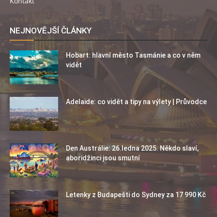
Kontakt
NEJNOVĚJŠÍ ČLÁNKY
Hobart: hlavní město Tasmánie a co v něm
vidět
Adelaide: co vidět a tipy na výlety | Průvodce
Den Austrálie: 26.ledna 2025. Někdo slaví,
aboridžinci jsou smutní
Letenky z Budapešti do Sydney za 17 990 Kč