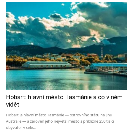
Hobart: hlavní město Tasmánie a co v něm
vidět
Hobart je hlavní město Tasmánie — ostrovního státu na jihu
Austrálie — a zároveň jeho největší město s přibližně 250 tisíci
obyvateli v celé...