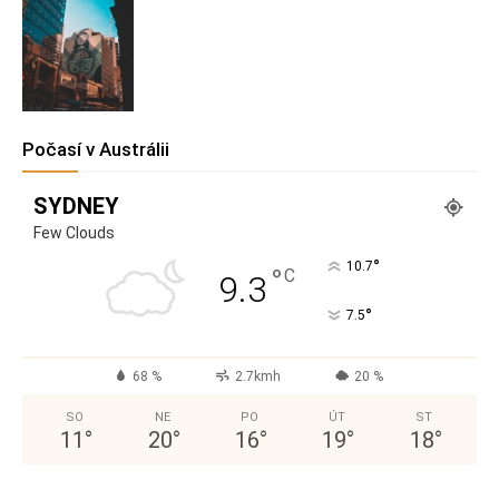
Počasí v Austrálii
SYDNEY
Few Clouds
°
10.7
°
C
9.3
°
7.5
68 %
2.7kmh
20 %
SO
NE
PO
ÚT
ST
11
°
20
°
16
°
19
°
18
°