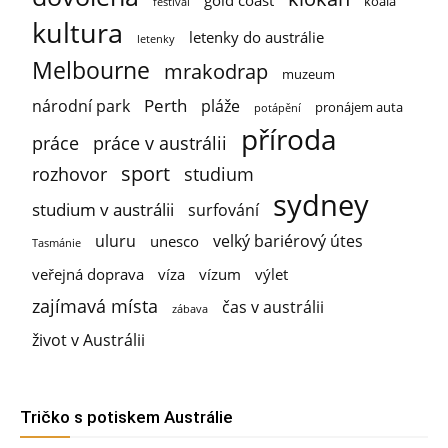
gold coast
koala
festival
kultura
letenky do austrálie
letenky
Melbourne
mrakodrap
muzeum
Perth
národní park
pláže
pronájem auta
potápění
příroda
práce
práce v austrálii
sport
rozhovor
studium
sydney
studium v austrálii
surfování
uluru
velký bariérový útes
unesco
Tasmánie
veřejná doprava
víza
vízum
výlet
zajímavá místa
čas v austrálii
zábava
život v Austrálii
Tričko s potiskem Austrálie