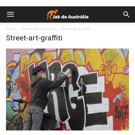
Domů
Street art v Austrálii
Street-art-graffiti
Street-art-graffiti