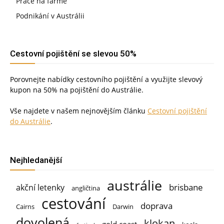
Práce na farmě
Podnikání v Austrálii
Cestovní pojištění se slevou 50%
Porovnejte nabídky cestovního pojištění a využijte slevový
kupon na 50% na pojištění do Austrálie.
Vše najdete v našem nejnovějším článku
Cestovní pojištění
do Austrálie
.
Nejhledanější
austrálie
brisbane
akční letenky
angličtina
cestování
doprava
Cairns
Darwin
dovolená
klokan