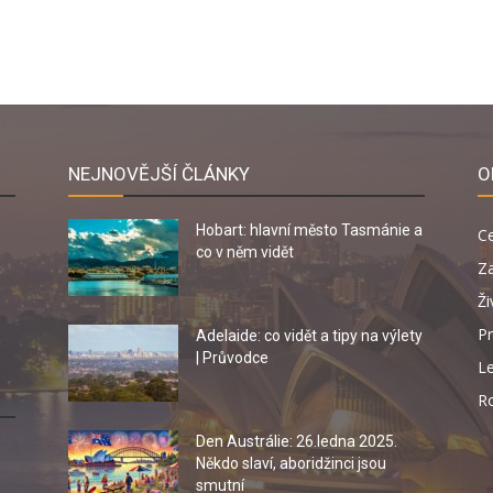
NEJNOVĚJŠÍ ČLÁNKY
O
Hobart: hlavní město Tasmánie a
C
co v něm vidět
Za
Ži
Pr
Adelaide: co vidět a tipy na výlety
| Průvodce
Le
R
Den Austrálie: 26.ledna 2025.
Někdo slaví, aboridžinci jsou
smutní