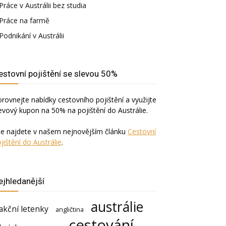
Práce v Austrálii bez studia
Práce na farmě
Podnikání v Austrálii
estovní pojištění se slevou 50%
rovnejte nabídky cestovního pojištění a využijte
evový kupon na 50% na pojištění do Austrálie.
še najdete v našem nejnovějším článku
Cestovní
jištění do Austrálie
.
ejhledanější
austrálie
akční letenky
angličtina
cestování