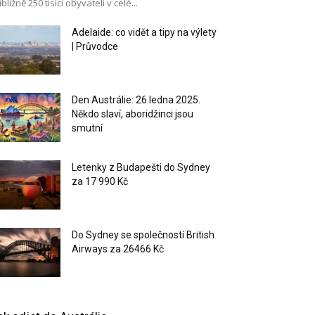
ibližně 250 tisíci obyvateli v celé...
Adelaide: co vidět a tipy na výlety
| Průvodce
Den Austrálie: 26.ledna 2025.
Někdo slaví, aboridžinci jsou
smutní
Letenky z Budapešti do Sydney
za 17 990 Kč
Do Sydney se společností British
Airways za 26466 Kč