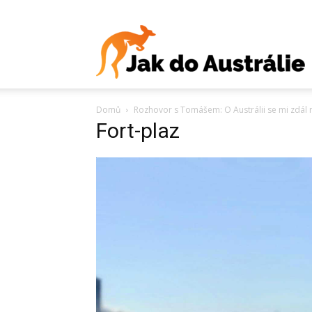
J
Domů
Rozhovor s Tomášem: O Austrálii se mi zdál n
d
Fort-plaz
A
V