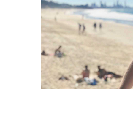
l
s
a
p