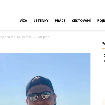
ak
VÍZA
LETENKY
PRÁCE
CESTOVÁNÍ
POJI
ejeden sen. Tak jsem tu!
Fort-plaz
o
P
ustrálie?
íza,