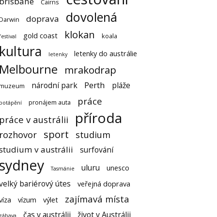
brisbane
Cairns
dovolená
doprava
Darwin
klokan
gold coast
koala
festival
kultura
letenky do austrálie
letenky
Melbourne
mrakodrap
Perth
národní park
pláže
muzeum
práce
pronájem auta
potápění
příroda
práce v austrálii
sport
rozhovor
studium
studium v austrálii
surfování
sydney
uluru
unesco
Tasmánie
velký bariérový útes
veřejná doprava
zajímavá místa
víza
vízum
výlet
čas v austrálii
život v Austrálii
zábava