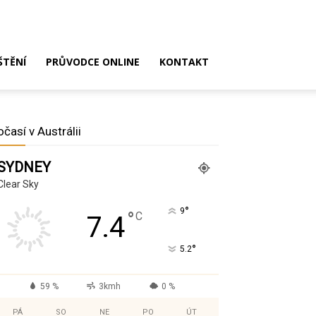
ŠTĚNÍ
PRŮVODCE ONLINE
KONTAKT
očasí v Austrálii
SYDNEY
Clear Sky
°
9
°
C
7.4
°
5.2
59 %
3kmh
0 %
PÁ
SO
NE
PO
ÚT