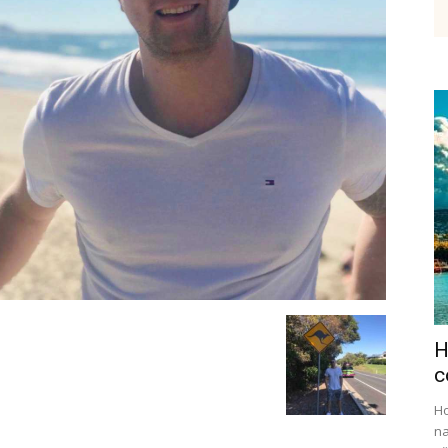
etenky,
tudium
H
ráce
c
Ho
na