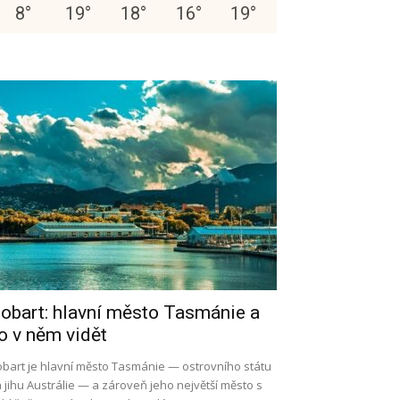
8
°
19
°
18
°
16
°
19
°
obart: hlavní město Tasmánie a
o v něm vidět
bart je hlavní město Tasmánie — ostrovního státu
 jihu Austrálie — a zároveň jeho největší město s