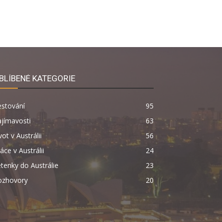
BLÍBENÉ KATEGORIE
estování
95
jímavosti
63
vot v Austrálii
56
áce v Austrálii
24
tenky do Austrálie
23
ozhovory
20