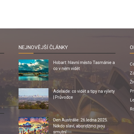
NEJNOVĚJŠÍ ČLÁNKY
O
Hobart: hlavní město Tasmánie a
C
co v něm vidět
Za
Ži
Pr
Adelaide: co vidět a tipy na výlety
| Průvodce
Le
R
Den Austrálie: 26.ledna 2025.
Někdo slaví, aboridžinci jsou
smutní