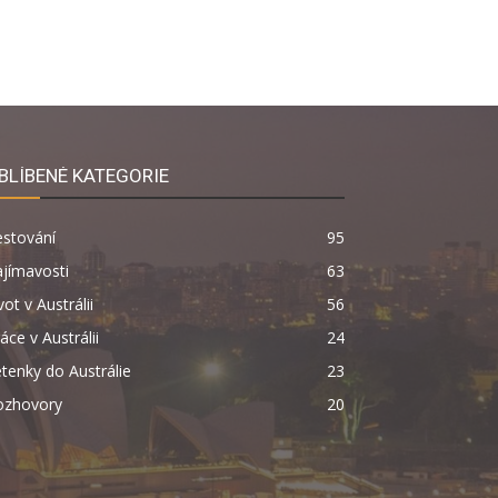
BLÍBENÉ KATEGORIE
estování
95
jímavosti
63
vot v Austrálii
56
áce v Austrálii
24
tenky do Austrálie
23
ozhovory
20