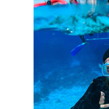
l
s
a
p