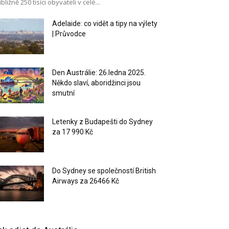
ibližně 250 tisíci obyvateli v celé...
Adelaide: co vidět a tipy na výlety
| Průvodce
Den Austrálie: 26.ledna 2025.
Někdo slaví, aboridžinci jsou
smutní
Letenky z Budapešti do Sydney
za 17 990 Kč
Do Sydney se společností British
Airways za 26466 Kč