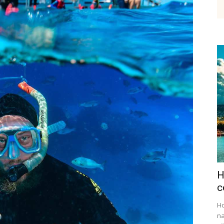
etenky,
tudium
H
ráce
c
Ho
na