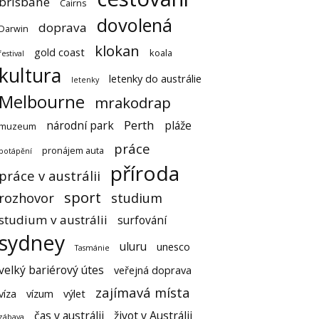
brisbane
Cairns
dovolená
doprava
Darwin
klokan
gold coast
koala
festival
kultura
letenky do austrálie
letenky
Melbourne
mrakodrap
Perth
národní park
pláže
muzeum
práce
pronájem auta
potápění
příroda
práce v austrálii
sport
rozhovor
studium
studium v austrálii
surfování
sydney
uluru
unesco
Tasmánie
velký bariérový útes
veřejná doprava
zajímavá místa
víza
vízum
výlet
čas v austrálii
život v Austrálii
zábava