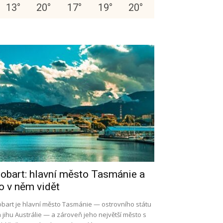
13
°
20
°
17
°
19
°
20
°
obart: hlavní město Tasmánie a
o v něm vidět
bart je hlavní město Tasmánie — ostrovního státu
 jihu Austrálie — a zároveň jeho největší město s