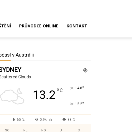
ŠTĚNÍ
PRŮVODCE ONLINE
KONTAKT
očasí v Austrálii
SYDNEY
Scattered Clouds
°
14.8
°
C
13.2
°
12.2
65 %
0.9kmh
38 %
SO
NE
PO
ÚT
ST