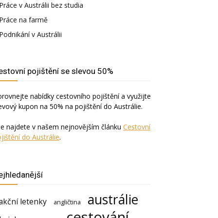
Práce v Austrálii bez studia
Práce na farmě
Podnikání v Austrálii
estovní pojištění se slevou 50%
rovnejte nabídky cestovního pojištění a využijte
evový kupon na 50% na pojištění do Austrálie.
še najdete v našem nejnovějším článku
Cestovní
jištění do Austrálie
.
ejhledanější
austrálie
akční letenky
angličtina
cestování