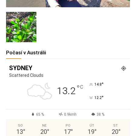
Počasí v Austrálii
SYDNEY
Scattered Clouds
°
14.8
°
C
13.2
°
12.2
65 %
0.9kmh
38 %
SO
NE
PO
ÚT
ST
13
°
20
°
17
°
19
°
20
°