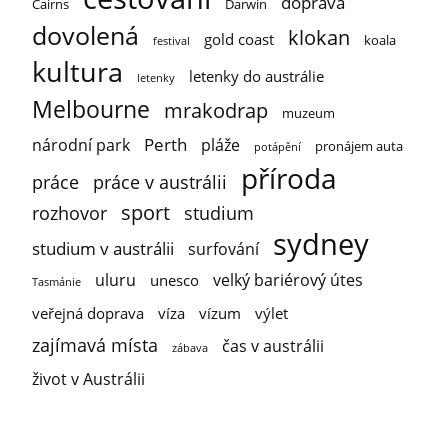
doprava
Cairns
Darwin
dovolená
klokan
gold coast
koala
festival
kultura
letenky do austrálie
letenky
Melbourne
mrakodrap
muzeum
Perth
národní park
pláže
pronájem auta
potápění
příroda
práce
práce v austrálii
sport
rozhovor
studium
sydney
studium v austrálii
surfování
uluru
velký bariérový útes
unesco
Tasmánie
veřejná doprava
víza
vízum
výlet
zajímavá místa
čas v austrálii
zábava
život v Austrálii