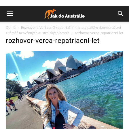
Domů
Rozhovor s Verčou: O repatriačním letu a dalším dobrodružství
z téměř uzavřených australských hranic
rozhovor-verca-repatriacni-let
rozhovor-verca-repatriacni-let