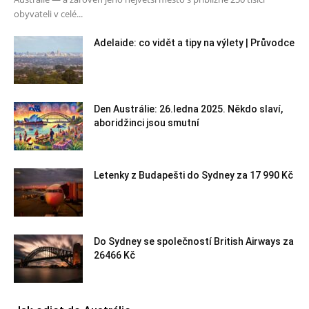
obyvateli v celé...
Adelaide: co vidět a tipy na výlety | Průvodce
Den Austrálie: 26.ledna 2025. Někdo slaví,
aboridžinci jsou smutní
Letenky z Budapešti do Sydney za 17 990 Kč
Do Sydney se společností British Airways za
26466 Kč