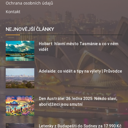
Ochrana osobních údajů
Kontakt
NEJNOVĚJŠÍ ČLÁNKY
Hobart: hlavní město Tasmánie a co v něm
vidět
Adelaide: co vidět a tipy na výlety | Průvodce
Den Austrálie: 26.ledna 2025. Někdo slaví,
aboridžinci jsou smutní
Letenky z Budapešti do Sydney za 17 990 Kč