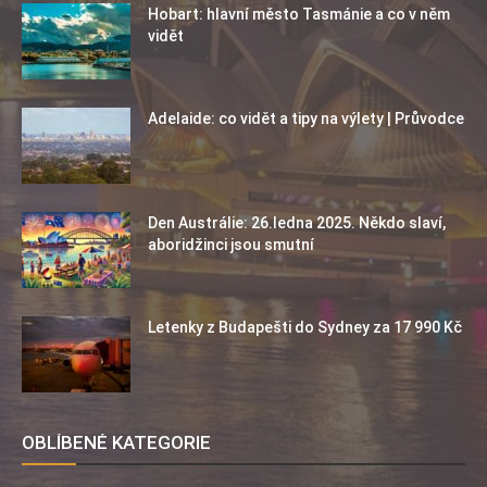
Hobart: hlavní město Tasmánie a co v něm
vidět
Adelaide: co vidět a tipy na výlety | Průvodce
Den Austrálie: 26.ledna 2025. Někdo slaví,
aboridžinci jsou smutní
Letenky z Budapešti do Sydney za 17 990 Kč
OBLÍBENÉ KATEGORIE