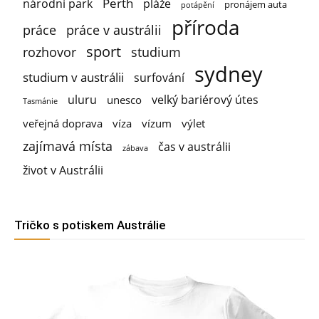
Perth
národní park
pláže
pronájem auta
potápění
příroda
práce
práce v austrálii
sport
rozhovor
studium
sydney
studium v austrálii
surfování
uluru
velký bariérový útes
unesco
Tasmánie
veřejná doprava
víza
vízum
výlet
zajímavá místa
čas v austrálii
zábava
život v Austrálii
Tričko s potiskem Austrálie