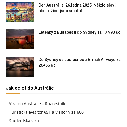
Den Austrálie: 26.ledna 2025. Někdo slaví,
aboridžinci jsou smutní
Letenky z Budapešti do Sydney za 17 990 Kč
Do Sydney se společností British Airways za
26466 Kč
Jak odjet do Austrálie
Víza do Austrálie – Rozcestník
Turistická eVisitor 651 a Visitor víza 600
Studentská víza