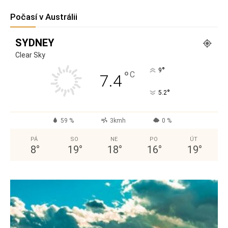
Počasí v Austrálii
SYDNEY
Clear Sky
°
9
°
C
7.4
°
5.2
59 %
3kmh
0 %
PÁ
SO
NE
PO
ÚT
8
°
19
°
18
°
16
°
19
°