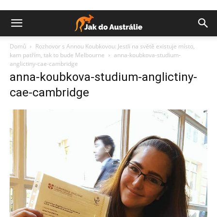
Domů
Rozhovor s Annou Koubkovou: Jestli na světě existuje místo,
kam patřím, tak to bude Melbourne
anna-koubkova-studium-
anglictiny-cae-cambridge
anna-koubkova-studium-anglictiny-
cae-cambridge