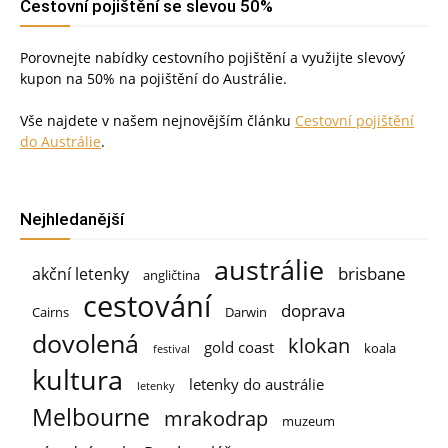
Cestovní pojištění se slevou 50%
Porovnejte nabídky cestovního pojištění a využijte slevový
kupon na 50% na pojištění do Austrálie.
Vše najdete v našem nejnovějším článku
Cestovní pojištění
do Austrálie
.
Nejhledanější
austrálie
brisbane
akční letenky
angličtina
cestování
doprava
Cairns
Darwin
dovolená
klokan
gold coast
koala
festival
kultura
letenky do austrálie
letenky
Melbourne
mrakodrap
muzeum