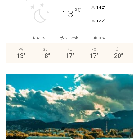
°
14.2
°
C
13
°
12.2
61 %
2.8kmh
0 %
PÁ
SO
NE
PO
ÚT
13
°
18
°
17
°
17
°
20
°