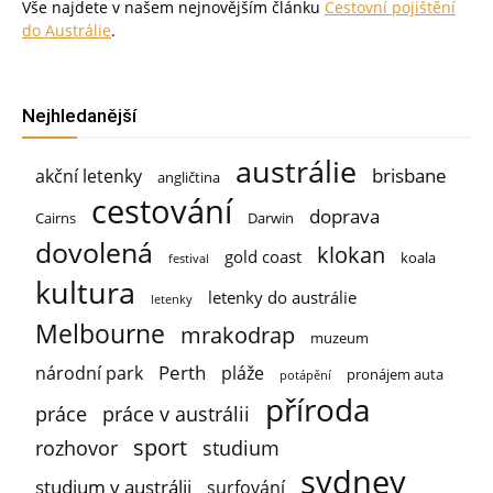
Vše najdete v našem nejnovějším článku
Cestovní pojištění
do Austrálie
.
Nejhledanější
austrálie
brisbane
akční letenky
angličtina
cestování
doprava
Cairns
Darwin
dovolená
klokan
gold coast
koala
festival
kultura
letenky do austrálie
letenky
Melbourne
mrakodrap
muzeum
Perth
národní park
pláže
pronájem auta
potápění
příroda
práce
práce v austrálii
sport
rozhovor
studium
sydney
studium v austrálii
surfování