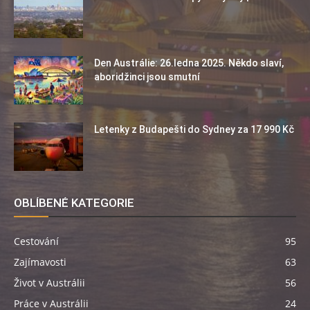
Den Austrálie: 26.ledna 2025. Někdo slaví,
aboridžinci jsou smutní
Letenky z Budapešti do Sydney za 17 990 Kč
OBLÍBENÉ KATEGORIE
Cestování
95
Zajímavosti
63
Život v Austrálii
56
Práce v Austrálii
24