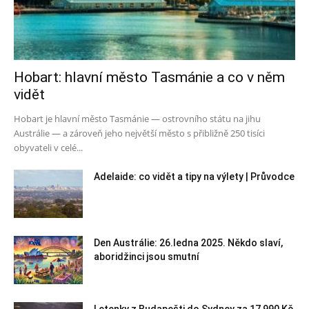
Hobart: hlavní město Tasmánie a co v něm
vidět
Hobart je hlavní město Tasmánie — ostrovního státu na jihu
Austrálie — a zároveň jeho největší město s přibližně 250 tisíci
obyvateli v celé...
Adelaide: co vidět a tipy na výlety | Průvodce
Den Austrálie: 26.ledna 2025. Někdo slaví,
aboridžinci jsou smutní
Letenky z Budapešti do Sydney za 17 990 Kč