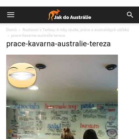
Domů
Rozhovor s Terkou: 4 roky studia, práce a australských zážitků
prace-kavarna-australie-tereza
prace-kavarna-australie-tereza